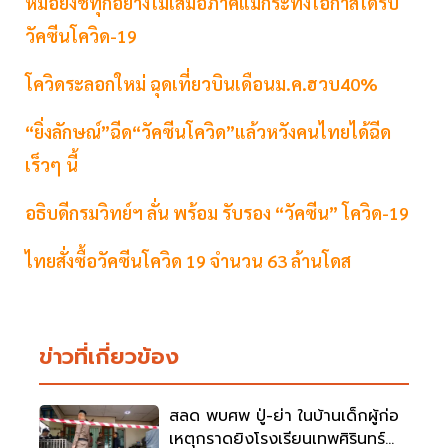
หมอยงชี้ทุกอย่างไม่เสมอภาคแม้กระทั่งโอกาสได้รับ
วัคซีนโควิด-19
โควิดระลอกใหม่ ฉุดเที่ยวบินเดือนม.ค.ฮวบ40%
“ยิ่งลักษณ์”ฉีด“วัคซีนโควิด”แล้วหวังคนไทยได้ฉีด
เร็วๆ นี้
อธิบดีกรมวิทย์ฯ ลั่น พร้อม รับรอง “วัคซีน” โควิด-19
ไทยสั่งซื้อวัคซีนโควิด 19 จำนวน 63 ล้านโดส
ข่าวที่เกี่ยวข้อง
สลด พบศพ ปู่-ย่า ในบ้านเด็กผู้ก่อ
เหตุกราดยิงโรงเรียนเทพศิรินทร์