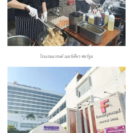
โรงแรมแกรนด์ เมอร์เคียว ฟอร์จูน