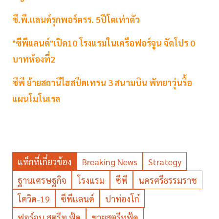
ซี.พี.แลนด์รุกพอร์ตรร. 5ปีโตเท่าตัว
"ซีพีแลนด์"เปิด10 โรงแรมในเครือฟอร์จูน จัดโปร 0
บาทห้องที่2
ซีพี ย้ายสถานีไฮสปีดเทรน 3 สนามบิน พัทยาวุ่นรื้อ
แผนโมโนเรล
แท็กที่เกี่ยวข้อง
Breaking News
Strategy
ฐานเศรษฐกิจ
โรงแรม
ซีพี
นครศรีธรรมราช
โควิด-19
ซีพีแลนด์
ปาท่องโก๋
ฟอร์จูน สตรีท ฟู้ด
ขายสตรีทฟู้ด