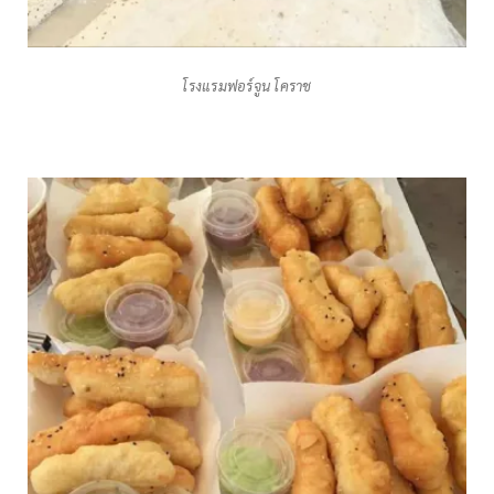
โรงแรมฟอร์จูน โคราช