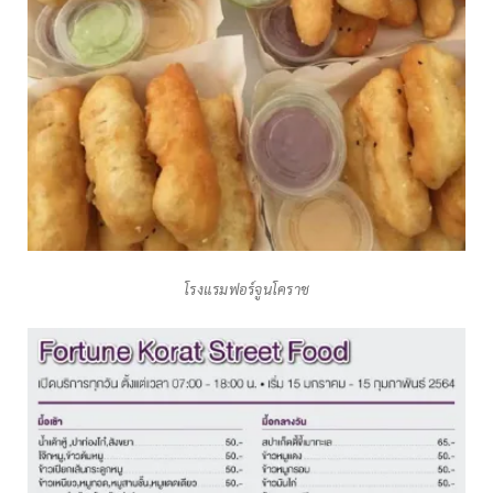
โรงแรมฟอร์จูนโคราช