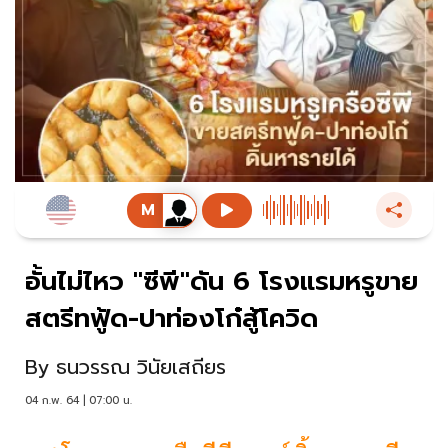
อั้นไม่ไหว "ซีพี"ดัน 6 โรงแรมหรูขาย
สตรีทฟู้ด-ปาท่องโก๋สู้โควิด
By
ธนวรรณ วินัยเสถียร
04 ก.พ. 64 | 07:00 น.