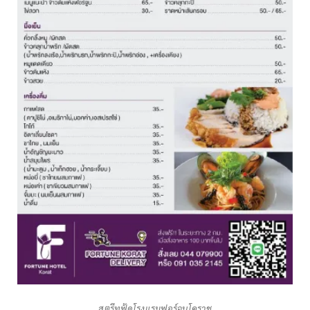
สตรีทฟู้ดโรงแรมฟอร์จูนโคราช