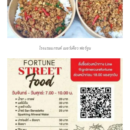
โรงแรมแกรนด์ เมอร์เคียว ฟอร์จูน