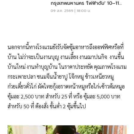
กรุงเทพมหานคร 'ไฟฟ้าดับ' 10–11
ส.ค.นี้
09 ส.ค. 2569 | 18:00 น.
นอกจากนี้ทางโรงแรมยังรับจัดซุ้มอาหารถึงออฟฟิศหรือที่
บ้าน ไม่ว่าจะเป็นงานบุญ งานเลี้ยง งานฌาปนกิจ งานขึ้น
บ้านใหม่ งานทำบุญบ้าน ในราคาประหยัด คุณภาพโรงแรม
กระเพาะปลา ขนมจีนน้ำยาปู โจ๊กหมู ข้าวเหนียวหมู
ก๋วยเตี๋ยวคั่วไก่ ผัดไทยกุ้งอราดหน้าหมูหรือไก่vข้าวต้มหมูอ
ซุ้มละ 2,500 บาท สำหรับ 25 ที่ หรือ ซุ้มละ 5,000 บาท
สำหรับ 50 ที่ ต้องสั่ง ขั้นต่ำ 2 ซุ้มขึ้นไป