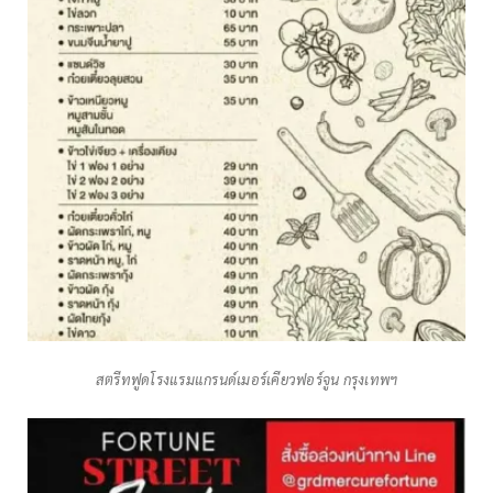
สตรีทฟูดโรงแรมแกรนด์เมอร์เคียวฟอร์จูน กรุงเทพฯ