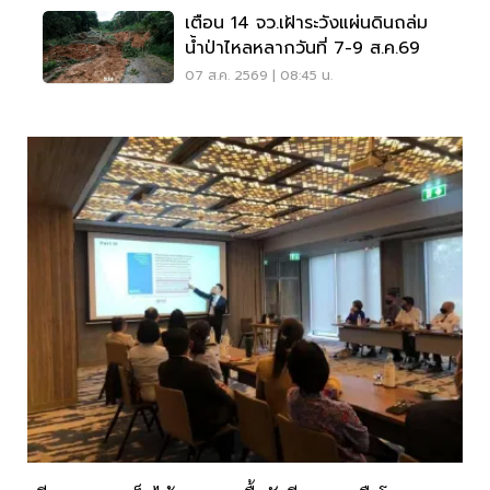
เตือน 14 จว.เฝ้าระวังแผ่นดินถล่ม
น้ำป่าไหลหลากวันที่ 7-9 ส.ค.69
07 ส.ค. 2569 | 08:45 น.