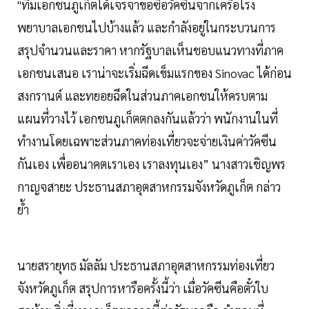
"ทีมเอกชนภูเก็ตได้เจรจาขอซื้อวัคซีนจากเครือโรง
พยาบาลเอกชนไปบ้างแล้ว และกำลังอยู่ในกระบวนการ
สรุปจำนวนและราคา หากรัฐบาลเห็นชอบแนวทางที่ภาค
เอกชนเสนอ เราน่าจะเริ่มฉีดเข็มแรกของ Sinovac ได้ก่อน
สงกรานต์ และทยอยฉีดในส่วนภาคเอกชนให้ครบตาม
แผนที่วางไว้ เอกชนภูเก็ตตกลงกันแล้วว่า พนักงานในที่
ทำงานโดยเฉพาะส่วนภาคท่องเที่ยวจะจ่ายเงินค่าวัคซีน
กันเอง เพื่ออนาคตเราเอง เราลงทุนเอง” นางสาวเชิญพร
กาญจสายะ ประธานสภาอุตสาหกรรมจังหวัดภูเก็ต กล่าว
ย้ำ
นายสรายุทธ มัลลัม ประธานสภาอุตสาหกรรมท่องเที่ยว
จังหวัดภูเก็ต สรุปการหารือครั้งนี้ว่า เมื่อวัคซีนคือตั๋วใบ