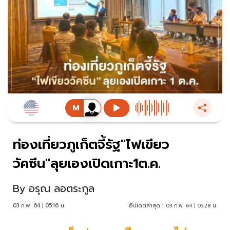
ท่องเที่ยวภูเก็ตจี้รัฐ"ไฟเขียว
วัคซีน"ลุยเองเปิดเกาะ1ต.ค.
By
อรุณ ลอตระกูล
03 ก.พ. 64 | 05:16 น.
อัปเดตล่าสุด :
03 ก.พ. 64 | 05:28 น.