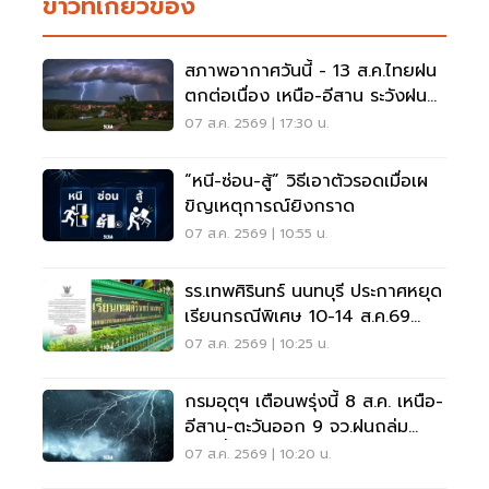
ข่าวที่เกี่ยวข้อง
สภาพอากาศวันนี้ - 13 ส.ค.ไทยฝน
ตกต่อเนื่อง เหนือ-อีสาน ระวังฝน
ตกหนักมากบางแห่ง
07 ส.ค. 2569 | 17:30 น.
“หนี-ซ่อน-สู้” วิธีเอาตัวรอดเมื่อเผ
ขิญเหตุการณ์ยิงกราด
07 ส.ค. 2569 | 10:55 น.
รร.เทพศิรินทร์ นนทบุรี ประกาศหยุด
เรียนกรณีพิเศษ 10-14 ส.ค.69
หลังเหตุกราดยิง
07 ส.ค. 2569 | 10:25 น.
กรมอุตุฯ เตือนพรุ่งนี้ 8 ส.ค. เหนือ-
อีสาน-ตะวันออก 9 จว.ฝนถล่ม
ระวังน้ำท่วมฉับพลัน
07 ส.ค. 2569 | 10:20 น.