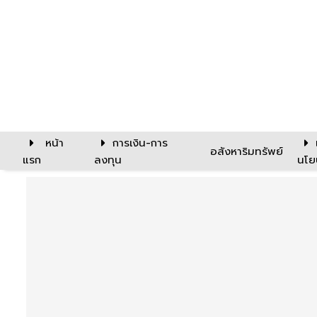
หน้า
การเงิน-การ
อสังหาริมทรัพย์
แรก
ลงทุน
นโย