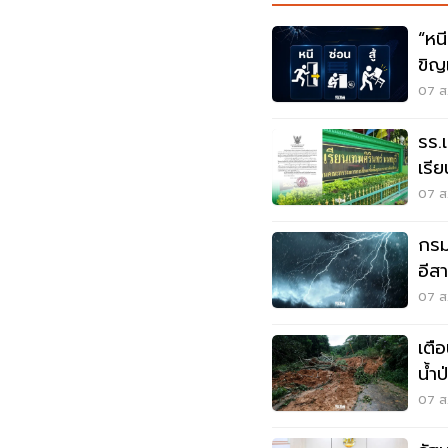
“หนี-ซ่อน-
ขิญ
07 ส.
รร.
เรี
เหต
07 ส.
กรมอ
อีส
ระว
07 ส.
เตื
น้ำ
07 ส.