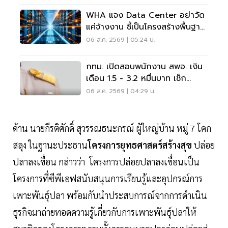
WHA แจง Data Center อย่าวัด
แค่จ้างงาน ชี้เป็นโครงสร้างพื้นฐาน
เศรษฐกิจดิจิทัล
06 ส.ค. 2569 | 05:24 น.
กทม. เปิดสอบพนักงาน สพอ. เงิน
เดือน 1.5 - 3.2 หมื่นบาท เช็ก
เงื่อนไข-วิธีสมัครที่นี่
06 ส.ค. 2569 | 04:29 น.
ด้าน นายกีรติศักดิ์ สุวรรณธนะกรณ์ ผู้ใหญ่บ้าน หมู่ 7 โคก
สลุง ในฐานะประธาน
โครงการยุทธศาสตร์สร้างสุข
ปล่อย
ปลาลงเขื่อน กล่าวว่า โครงการปล่อยปลาลงเขื่อนเป็น
โครงการที่ซีพีเอฟสนับสนุนการเรียนรู้และอุปกรณ์การ
เพาะพันธุ์ปลา พร้อมกับนำประสบการณ์จากการดำเนิน
ธุรกิจมาถ่ายทอดความรู้เกี่ยวกับการเพาะพันธุ์ปลาให้