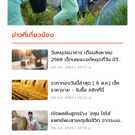
ข่าวที่เกี่ยวข้อง
วันหยุดธนาคาร เดือนสิงหาคม
2569 เช็กเลยแบงก์หยุดกี่วัน มีวัน
หยุดยาวไหม
06 ส.ค. 2569 | 06:57 น.
ราคาทองวันนี้ล่าสุด ( 6 ส.ค.) เช็ค
ราคาขาย - รับซื้อ คลิกที่นี่
06 ส.ค. 2569 | 06:32 น.
เปิดผลชันสูตรร่าง ‘ฮลุน โซโล่’
แพทย์พบสาเหตุเสียชีวิต จากระบบ
หัวใจล้มเหลว
06 ส.ค. 2569 | 06:18 น.