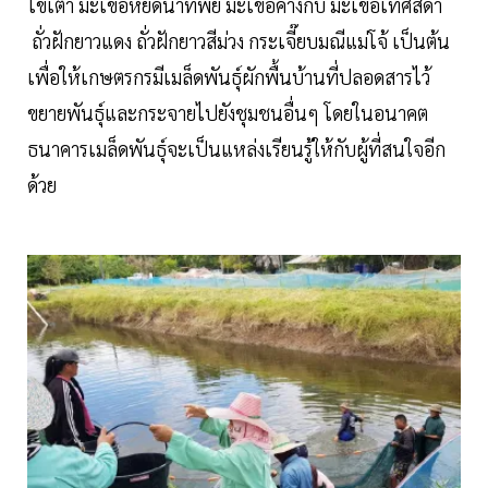
ไข่เต่า มะเขือหยดน้ำทิพย์ มะเขือคางกบ มะเขือเทศสีดา
ถั่วฝักยาวแดง ถั่วฝักยาวสีม่วง กระเจี๊ยบมณีแม่โจ้ เป็นต้น
เพื่อให้เกษตรกรมีเมล็ดพันธุ์ผักพื้นบ้านที่ปลอดสารไว้
ขยายพันธุ์และกระจายไปยังชุมชนอื่นๆ โดยในอนาคต
ธนาคารเมล็ดพันธุ์จะเป็นแหล่งเรียนรู้ให้กับผู้ที่สนใจอีก
ด้วย