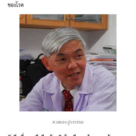
ของโรค
ศ.นพ.ยง ภู่วรวรรณ