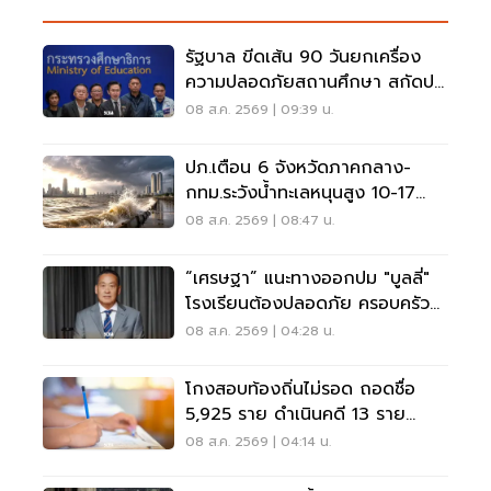
รัฐบาล ขีดเส้น 90 วันยกเครื่อง
ความปลอดภัยสถานศึกษา สกัดปม
บูลลี่
08 ส.ค. 2569 | 09:39 น.
ปภ.เตือน 6 จังหวัดภาคกลาง-
กทม.ระวังน้ำทะเลหนุนสูง 10-17
ส.ค.69
08 ส.ค. 2569 | 08:47 น.
“เศรษฐา” แนะทางออกปม "บูลลี่"
โรงเรียนต้องปลอดภัย ครอบครัว
ต้องรับฟัง
08 ส.ค. 2569 | 04:28 น.
โกงสอบท้องถิ่นไม่รอด ถอดชื่อ
5,925 ราย ดำเนินคดี 13 ราย
ปปง.ไล่เส้นการเงิน
08 ส.ค. 2569 | 04:14 น.