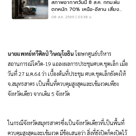
สภาพอากาศวันนี้ 8 ส.ค. กทม.ฝน
ตกหนัก 70% เหนือ-อีสาน เสี่ยง
น้ำท่วมฉับพลัน
08 ส.ค. 2569 | 03:38 น.
นายแพทย์ทวีศิลป์ วิษณุโยธิน
โฆษกศูนย์บริหาร
สถานการณ์โควิด-19 แถลงผลการประชุมศบค.ชุดเล็ก เมื่อ
วันที่ 27 ม.ค.64 ว่า เบื้องต้นที่ประชุม ศบค.ชุดเล็กยังคงให้
จ.สมุทรสาคร เป็นพื้นที่ควบคุมสูงสุดและเข้มงวดเพียง
จังหวัดเดียว จากเดิม 5 จังหวัด
ในกรณีจังหวัดสมุทรสาครซึ่งเป็นจังหวัดเดียวที่เป็นพื้นที่
ควบคุมสูงสุดและเข้มงวด มีข้อเสนอว่า สิ่งที่ยังปิดก็คงปิดไว้