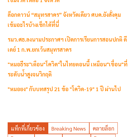
ล็อกดาวน์ “สมุทรสาคร” จังหวัดเดียว ศบค.ยังสั่งคุม
เข้มอะไรบ้างเช็กได้ที่นี่
รมว.ศธ.ลงนามประกาศฯ เปิดการเรียนการสอนปกติ ดี
เดย์ 1 ก.พ.ยกเว้นสมุทรสาคร
"หมอธีระ"เตือน"โควิด"ในไทยตอนนี้ เหมือน"เขื่อน"ที่
ระดับน้ำสูงจนวิกฤติ
"หมอยง" กับบทสรุป 21 ข้อ "โควิด-19" 1 ปี ผ่านไป
แท็กที่เกี่ยวข้อง
Breaking News
คลายล็อก