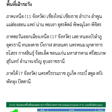
พื้นที่เฝ้าระวัง
ภาคเหนือ (11 จังหวัด) เชียงใหม่ เชียงราย ลำปาง ลำพูน
แม่ฮ่องสอน แพร่ น่าน พะเยา อุตรดิตถ์ พิษณุโลก พิจิตร
ภาคตะวันออกเฉียงเหนือ (17 จังหวัด) เลย หนองบัวลำภู
อุดรธานี หนองคาย บึงกาฬ สกลนคร นครพนม มุกดาหาร
ยโสธร กาฬสินธุ์ ร้อยเอ็ด ขอนแก่น มหาสารคาม ศรีสะเกษ
สุรินทร์ อำนาจเจริญ อุบลราชธานี
ภาคใต้ (7 จังหวัด) นครศรีธรรมราช ภูเก็ต กระบี่ สตูล ตรัง
พัทลุง ปัตตานี