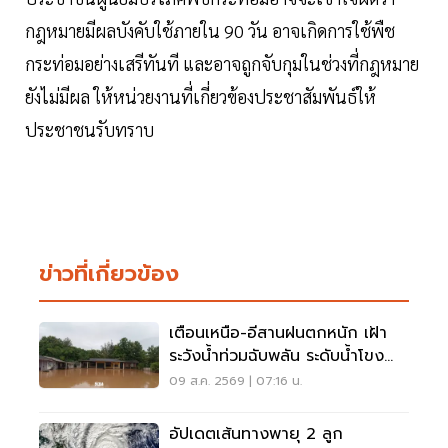
กฎหมายมีผลบังคับใช้ภายใน 90 วัน อาจเกิดการใช้พืช
กระท่อมอย่างเสรีทันที และอาจถูกจับกุมในช่วงที่กฎหมาย
ยังไม่มีผล ให้หน่วยงานที่เกี่ยวข้องประชาสัมพันธ์ให้
ประชาชนรับทราบ
ข่าวที่เกี่ยวข้อง
เตือนเหนือ-อีสานฝนตกหนัก เฝ้า
ระวังน้ำท่วมฉับพลัน ระดับน้ำโขง
เพิ่มสูง
09 ส.ค. 2569 | 07:16 น.
อัปเดตเส้นทางพายุ 2 ลูก