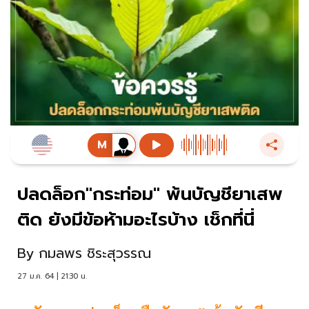
ปลดล็อก"กระท่อม" พ้นบัญชียาเสพ
ติด ยังมีข้อห้ามอะไรบ้าง เช็กที่นี่
By
กมลพร ชิระสุวรรณ
27 ม.ค. 64 | 21:30 น.