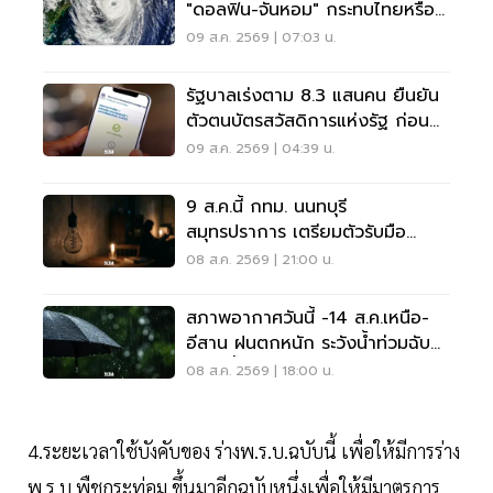
"ดอลฟิน-จันหอม" กระทบไทยหรือ
ไม่ เช็กเลย
09 ส.ค. 2569 | 07:03 น.
รัฐบาลเร่งตาม 8.3 แสนคน ยืนยัน
ตัวตนบัตรสวัสดิการแห่งรัฐ ก่อน
พลาดสิทธิ
09 ส.ค. 2569 | 04:39 น.
9 ส.ค.นี้ กทม. นนทบุรี
สมุทรปราการ เตรียมตัวรับมือ
'ไฟฟ้าดับ' หลายจุด
08 ส.ค. 2569 | 21:00 น.
สภาพอากาศวันนี้ -14 ส.ค.เหนือ-
อีสาน ฝนตกหนัก ระวังน้ำท่วมฉับ
พลัน น้ำป่าไหลหลาก
08 ส.ค. 2569 | 18:00 น.
4.ระยะเวลาใช้บังคับของ ร่างพ.ร.บ.ฉบับนี้ เพื่อให้มีการร่าง
พ.ร.บ.พืชกระท่อม ขึ้นมาอีกฉบับหนึ่งเพื่อให้มีมาตรการ