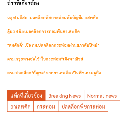
ข่าวที่เกี่ยวข้อง
ฉลุย! มติสภาปลดล็อกพืชกระท่อมพ้นบัญชียาเสพติด
ลุ้น 24 มิ.ย.ปลดล็อกกระท่อมพ้นยาเสพติด
"สมศักดิ์" เชื่อ กม.ปลดล็อกกระท่อมผ่านสภาต้นปีหน้า
ครม.กรุยทางจ่อใช้“ใบกระท่อม”เชิงพาณิชย์
ครม.ปลดล็อก"กัญชง" จากยาเสพติด เป็นพืชเศรษฐกิจ
แท็กที่เกี่ยวข้อง
Breaking News
Normal_news
ยาเสพติด
กระท่อม
ปลดล็อกพืชกระท่อม