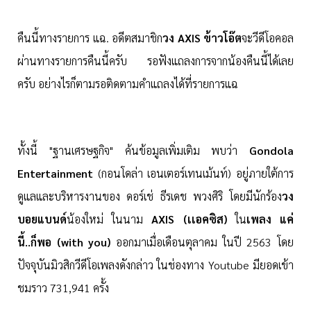
คืนนี้ทางรายการ แฉ. อดีตสมาชิก
วง AXIS ข้าวโอ๊ต
จะวีดีโอคอล
ผ่านทางรายการคืนนี้ครับ รอฟังแถลงการจากน้องคืนนี้ได้เลย
ครับ อย่างไรก็ตามรอติดตามคำแถลงได้ที่รายการแฉ
ทั้งนี้ "ฐานเศรษฐกิจ" ค้นข้อมูลเพิ่มเติม พบว่า
Gondola
Entertainment
(กอนโดล่า เอนเตอร์เทนเม้นท์) อยู่ภายใต้การ
ดูแลและบริหารงานของ ดอร์เช่ ธีรเดช พวงศิริ โดยมีนักร้อง
วง
บอยแบนด์
น้องใหม่ ในนาม
AXIS (เเอคซิส)
ใน
เพลง แค่
นี้..ก็พอ (with you)
ออกมาเมื่อเดือนตุลาคม ในปี 2563 โดย
ปัจจุบันมิวสิกวีดีโอเพลงดังกล่าว ในช่องทาง Youtube มียอดเข้า
ชมราว 731,941 ครั้ง