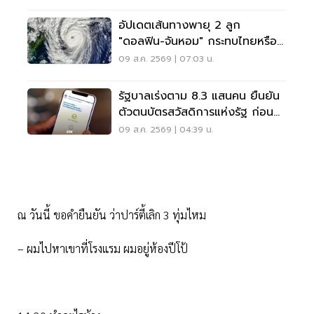
อัปเดตเส้นทางพายุ 2 ลูก
"ดอลฟิน-จันหอม" กระทบไทยหรือ
ไม่ เช็กเลย
09 ส.ค. 2569 | 07:03 น.
รัฐบาลเร่งตาม 8.3 แสนคน ยืนยัน
ตัวตนบัตรสวัสดิการแห่งรัฐ ก่อน
พลาดสิทธิ
09 ส.ค. 2569 | 04:39 น.
ณ วันนี้ ขอคำยืนยัน ว่าปาร์ตี้เลิก 3 ทุ่มไหม
– ผมไปหาเขาที่โรงแรม ผมอยู่ห้องปีโป้