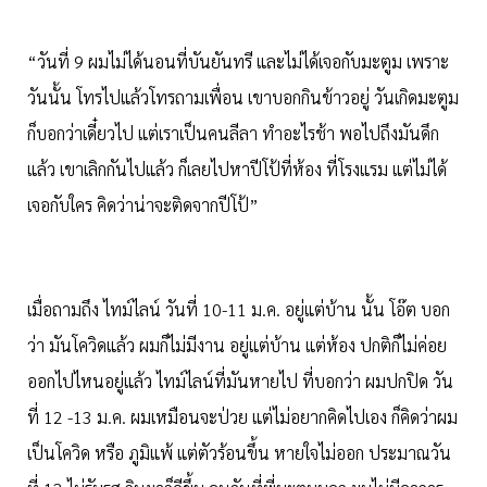
“วันที่ 9 ผมไม่ได้นอนที่บันยันทรี และไม่ได้เจอกับมะตูม เพราะ
วันนั้น โทรไปแล้วโทรถามเพื่อน เขาบอกกินข้าวอยู่ วันเกิดมะตูม
ก็บอกว่าเดี๋ยวไป แต่เราเป็นคนลีลา ทำอะไรช้า พอไปถึงมันดึก
แล้ว เขาเลิกกันไปแล้ว ก็เลยไปหาปีโป้ที่ห้อง ที่โรงแรม แต่ไม่ได้
เจอกับใคร คิดว่าน่าจะติดจากปีโป้”
เมื่อถามถึง ไทม์ไลน์ วันที่ 10-11 ม.ค. อยู่แต่บ้าน นั้น โอ๊ต บอก
ว่า มันโควิดแล้ว ผมก็ไม่มีงาน อยู่แต่บ้าน แต่ห้อง ปกติก็ไม่ค่อย
ออกไปไหนอยู่แล้ว ไทม์ไลน์ที่มันหายไป ที่บอกว่า ผมปกปิด วัน
ที่ 12 -13 ม.ค. ผมเหมือนจะป่วย แต่ไม่อยากคิดไปเอง ก็คิดว่าผม
เป็นโควิด หรือ ภูมิแพ้ แต่ตัวร้อนขึ้น หายใจไม่ออก ประมาณวัน