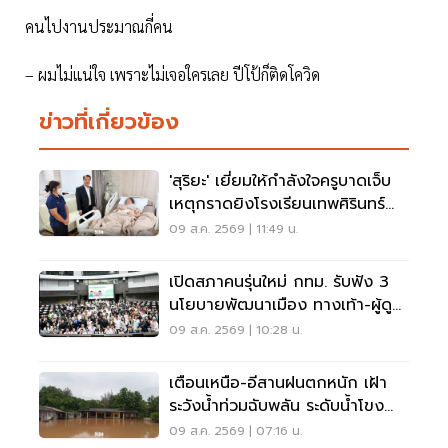
คนไปงานประมาณกี่คน
– ผมไม่แน่ใจ เพราะไม่เจอใครเลย ปีโป้ก็ติดโควิด
ข่าวที่เกี่ยวข้อง
'สุริยะ' เยี่ยมให้กำลังใจครูบาดเจ็บ
เหตุกราดยิงโรงเรียนเทพศิรินทร์
นนทบุรี
09 ส.ค. 2569 | 11:49 น.
เปิดสภาคนรุ่นใหม่ กทม. รับฟัง 3
นโยบายพัฒนาเมือง ทางเท้า-ผู้ดู
แลออทิสติก-จักรยาน
09 ส.ค. 2569 | 10:28 น.
เตือนเหนือ-อีสานฝนตกหนัก เฝ้า
ระวังน้ำท่วมฉับพลัน ระดับน้ำโขง
เพิ่มสูง
09 ส.ค. 2569 | 07:16 น.