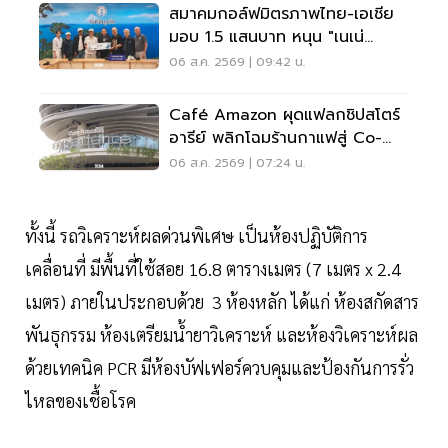
สมาคมกอล์ฟมิตรภาพไทย-เอเชีย
มอบ 1.5 แสนบาท หนุน "เนเน่
รอยัล" ลุยเวทีที่สหรัฐ
06 ส.ค. 2569 | 09:42 น.
Café Amazon ผุดแฟลกชิปสโตร์
อารีย์ พลิกโฉมร้านกาแฟสู่ Co-
Working Space ครบวงจร
06 ส.ค. 2569 | 07:24 น.
ทั้งนี้ รถวิเคราะห์ผลด่วนพิเศษ เป็นห้องปฏิบัติการ
เคลื่อนที่ มีพื้นที่ใช้สอย 16.8 ตารางเมตร (7 เมตร x 2.4
เมตร) ภายในประกอบด้วย 3 ห้องหลัก ได้แก่ ห้องสกัดสาร
พันธุกรรม ห้องเตรียมน้ำยาวิเคราะห์ และห้องวิเคราะห์ผล
ด้วยเทคนิค PCR มีห้องบัฟเฟอร์ควบคุมและป้องกันการรั่ว
ไหลของเชื้อโรค