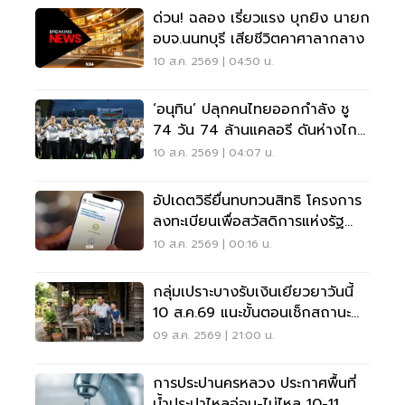
ด่วน! ฉลอง เรี่ยวแรง บุกยิง นายก
อบจ.นนทบุรี เสียชีวิตคาศาลากลาง
10 ส.ค. 2569 | 04:50 น.
‘อนุทิน’ ปลุกคนไทยออกกำลัง ชู
74 วัน 74 ล้านแคลอรี ดันห่างไกล
NCDs
10 ส.ค. 2569 | 04:07 น.
อัปเดตวิธียื่นทบทวนสิทธิ โครงการ
ลงทะเบียนเพื่อสวัสดิการแห่งรัฐ
2569 เช็คที่นี่
10 ส.ค. 2569 | 00:16 น.
กลุ่มเปราะบางรับเงินเยียวยาวันนี้
10 ส.ค.69 แนะขั้นตอนเช็กสถานะ
ผ่านแอปทางรัฐ
09 ส.ค. 2569 | 21:00 น.
การประปานครหลวง ประกาศพื้นที่
น้ำประปาไหลอ่อน-ไม่ไหล 10-11