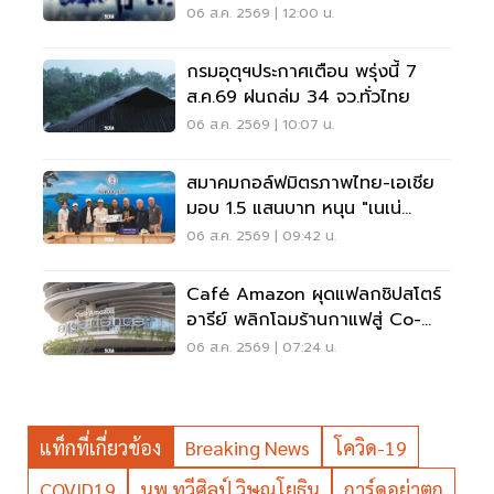
สังคม
06 ส.ค. 2569 | 12:00 น.
กรมอุตุฯประกาศเตือน พรุ่งนี้ 7
ส.ค.69 ฝนถล่ม 34 จว.ทั่วไทย
06 ส.ค. 2569 | 10:07 น.
สมาคมกอล์ฟมิตรภาพไทย-เอเชีย
มอบ 1.5 แสนบาท หนุน "เนเน่
รอยัล" ลุยเวทีที่สหรัฐ
06 ส.ค. 2569 | 09:42 น.
Café Amazon ผุดแฟลกชิปสโตร์
อารีย์ พลิกโฉมร้านกาแฟสู่ Co-
Working Space ครบวงจร
06 ส.ค. 2569 | 07:24 น.
แท็กที่เกี่ยวข้อง
Breaking News
โควิด-19
COVID19
นพ.ทวีศิลป์ วิษณุโยธิน
การ์ดอย่าตก