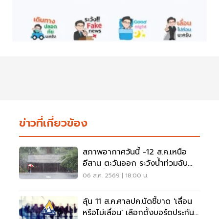
ข่าวที่เกี่ยวข้อง
สภาพอากาศวันนี้ -12 ส.ค.เหนือ
อีสาน ตะวันออก ระวังน้ำท่วมฉับ
พลัน น้ำป่าไหลหลาก
06 ส.ค. 2569 | 18:00 น.
ลุ้น 11 ส.ค.ศาลปค.นัดชี้ขาด 'เลื่อน
หรือไม่เลื่อน' เลือกตั้งบอร์ดประกัน