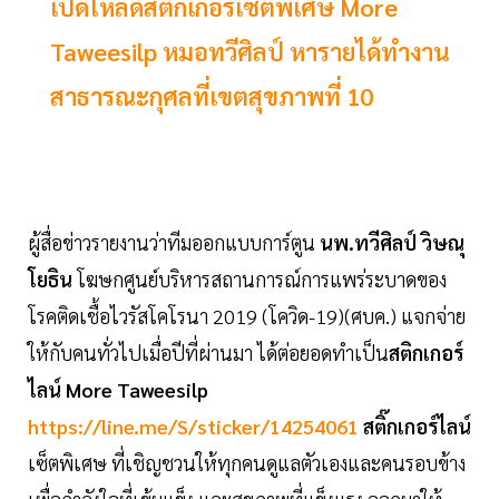
เปิดโหลดสติกเกอร์เซ็ตพิเศษ More
Taweesilp หมอทวีศิลป์ หารายได้ทำงาน
สาธารณะกุศลที่เขตสุขภาพที่ 10
ผู้สื่อข่าวรายงานว่าทีมออกแบบการ์ตูน
นพ.ทวีศิลป์ วิษณุ
โยธิน
โฆษกศูนย์บริหารสถานการณ์การแพร่ระบาดของ
โรคติดเชื้อไวรัสโคโรนา 2019 (โควิด-19)(ศบค.) แจกจ่าย
ให้กับคนทั่วไปเมื่อปีที่ผ่านมา ได้ต่อยอดทำเป็น
สติกเกอร์
ไลน์ More Taweesilp
https://line.me/S/sticker/14254061
สติ๊กเกอร์ไลน์
เซ็ตพิเศษ ที่เชิญชวนให้ทุกคนดูแลตัวเองและคนรอบข้าง