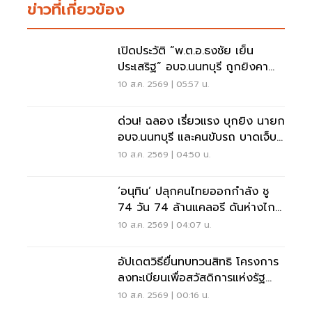
ข่าวที่เกี่ยวข้อง
เปิดประวัติ “พ.ต.อ.ธงชัย เย็น
ประเสริฐ” อบจ.นนทบุรี ถูกยิงคา
ห้องทำงาน
10 ส.ค. 2569 | 05:57 น.
ด่วน! ฉลอง เรี่ยวแรง บุกยิง นายก
อบจ.นนทบุรี และคนขับรถ บาดเจ็บ
สาหัส
10 ส.ค. 2569 | 04:50 น.
‘อนุทิน’ ปลุกคนไทยออกกำลัง ชู
74 วัน 74 ล้านแคลอรี ดันห่างไกล
NCDs
10 ส.ค. 2569 | 04:07 น.
อัปเดตวิธียื่นทบทวนสิทธิ โครงการ
ลงทะเบียนเพื่อสวัสดิการแห่งรัฐ
2569 เช็คที่นี่
10 ส.ค. 2569 | 00:16 น.