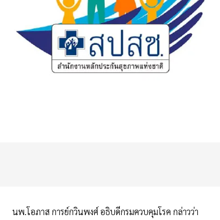
นพ.โอภาส การย์กวินพงศ์ อธิบดีกรมควบคุมโรค
กล่าวว่า