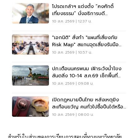
โปรดเกล้าฯ แต่งตั้ง “คงศักดิ์
เที่ยงธรรม” นั่งอธิการบดี
มหาวิทยาลัยเกษตรศาสตร์
10 ส.ค. 2569 | 12:37 น.
"เอกนิติ" สั่งทำ "แผนที่เสี่ยงภัย
Risk Map" สแกนจุดเสี่ยงรับมือน้ำ
ท่วม
10 ส.ค. 2569 | 10:57 น.
ปภ.เตือนนครพนม เฝ้าระวังน้ำโขง
ล้นตลิ่ง 10-14 ส.ค.69 เช็กพื้นที่
เสี่ยงด่วน
10 ส.ค. 2569 | 09:08 น.
เปิดกฎหมายปืนไทย หลังเหตุยิง
สะเทือนขวัญ คนทั่วไปซื้อปืนได้หรือ
ไม่?
10 ส.ค. 2569 | 08:00 น.
สำหรับในส่วนของการเรียนการสอนที่ทางมหาวิทยาลัย