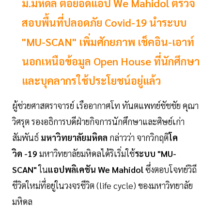
ม.มหิดล ต่อยอดแอป We Mahidol ตรวจ
สอบพื้นที่ปลอดภัย Covid-19 นำระบบ
"MU-SCAN" เพิ่มศักยภาพ เช็คอิน-เอาท์
นอกเหนือข้อมูล Open House ที่นักศึกษา
และบุคลากรใช้ประโยชน์อยู่แล้ว
ผู้ช่วยศาสตราจารย์ เรืออากาศโท ทันตแพทย์ชัชชัย คุณา
วิศรุต รองอธิการบดีฝ่ายกิจการนักศึกษาและศิษย์เก่า
สัมพันธ์
มหาวิทยาลัยมหิดล
กล่าวว่า จากวิกฤติ
โค
วิด -19
มหาวิทยาลัยมหิดลได้ริเริ่มใช้
ระบบ "MU-
SCAN"
ใน
แอปพลิเคชัน We Mahidol
ซึ่งตอบโจทย์วิถี
ชีวิตใหม่ที่อยู่ในวงจรชีวิต (life cycle) ของมหาวิทยาลัย
มหิดล