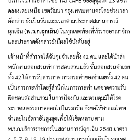
บริการในร้านอาหารชื่อ TAJ CAFÉ ซอยสุขุมวิท 23 แขวง
คลองเตยเหนือ เขตวัฒนา กรุงเทพมหานครโดยช่วงเวลา
ดังกล่าว ยังเป็นวันและเวลาตามประกาศสถานการณ์
ฉุกเฉิน (
พ.ร.ก.ฉุกเฉิน
) ในทุกเขตท้องที่ทั่วราชอาณาจักร
และประกาศดังกล่าวยังมีผลใช้บังคับอยู่
เจ้าหน้าที่ตำรวจได้จับกุมจำเลยทั้ง 42 คน และได้นำส่ง
พนักงานสอบสวนทำการสอบสวนแล้ว ชั้นสอบสวนจำเลย
ทั้ง 42 ให้การรับสารภาพ การกระทำของจำเลยทั้ง 42 คน
เป็นการกระทำโดยรู้สำนึกในการกระทำ แต่ขาดความรับ
ผิดชอบต่อส่วนรวม ในการป้องกันและควบคุมมิให้โรค
ระบาดแพร่ระบาดออกไปในวงกว้าง จึงขอให้ศาลลงโทษ
จำเลยในอัตราอันสูงสุดเพื่อให้เข็ดหลาบ ตาม
พ.ร.ก.บริการราชการในสถานการณ์ฉุกเฉิน 2548 มาตรา
4, 5, 7, 9, 18, 19 ประกาศสถานการณ์ฉุกเฉินในทุกเขต