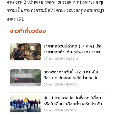
จำเลยทั้ง 2 เป็นความผิดหลายกรรมต่างกันให้ลงโทษทุก
กรรมเป็นกระทงความผิดไป ตามประมวลกฎหมายอาญา
มาตรา 91
ข่าวที่เกี่ยวข้อง
ราคาทองวันนี้ล่าสุด ( 7 ส.ค.) เช็ค
ราคาทองคำแท่ง-รูปพรรณ ราคา
ขาย - รับซื้อ กี่บาท
07 ส.ค. 2569 | 02:29 น.
สภาพอากาศวันนี้ -12 ส.ค.เหนือ
อีสาน ตะวันออก ระวังน้ำท่วมฉับ
พลัน น้ำป่าไหลหลาก
06 ส.ค. 2569 | 18:00 น.
ลุ้น 11 ส.ค.ศาลปค.นัดชี้ขาด 'เลื่อน
หรือไม่เลื่อน' เลือกตั้งบอร์ดประกัน
สังคม
06 ส.ค. 2569 | 12:00 น.