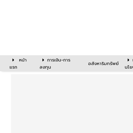
หน้า
การเงิน-การ
อสังหาริมทรัพย์
แรก
ลงทุน
นโย