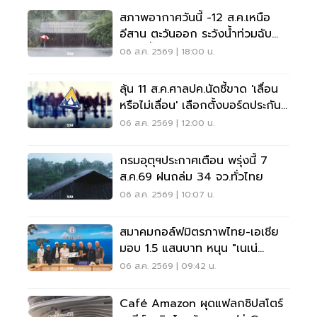
สภาพอากาศวันนี้ -12 ส.ค.เหนือ
อีสาน ตะวันออก ระวังน้ำท่วมฉับ
พลัน น้ำป่าไหลหลาก
06 ส.ค. 2569 | 18:00 น.
ลุ้น 11 ส.ค.ศาลปค.นัดชี้ขาด 'เลื่อน
หรือไม่เลื่อน' เลือกตั้งบอร์ดประกัน
สังคม
06 ส.ค. 2569 | 12:00 น.
กรมอุตุฯประกาศเตือน พรุ่งนี้ 7
ส.ค.69 ฝนถล่ม 34 จว.ทั่วไทย
06 ส.ค. 2569 | 10:07 น.
สมาคมกอล์ฟมิตรภาพไทย-เอเชีย
มอบ 1.5 แสนบาท หนุน "เนเน่
รอยัล" ลุยเวทีที่สหรัฐ
06 ส.ค. 2569 | 09:42 น.
Café Amazon ผุดแฟลกชิปสโตร์