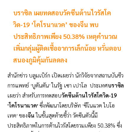
บราซิล เผยทดสอบวัคซีนต้านไวรัสโค
วิด-19 ‘โคโรนาแวค’ ของจีน พบ
ประสิทธิภาพเพียง 50.38% เหตุคำนวณ
เพิ่มกลุ่มผู้ติดเชื้ออาการเล็กน้อย หวั่นตอบ
สนองภูมิคุ้มกันลดลง
สำนักข่าว บลูมเบิร์ก เปิดเผยว่า นักวิจัยจากสถานบันชีว
การแพทย์
บูตันตัน
ในรัฐ เซา เปาโล ประเทศ
บราซิล
‘
’
เผยว่า สำหรับการทดสอบ
วัคซีนต้านไวรัสโควิด-19
โคโรนาแวค
ซึ่งพัฒนาโดยบริษัท
ซีโนแวค ไบโอ
‘
’
‘
เทค
ของ
จีน
ในขั้นสุดท้ายชี้ว่า วัคซีนตัวนี้มี
’
ประสิทธิภาพในการต้านไวรัสโดยรวมเพียง 50.38% ซึ่ง