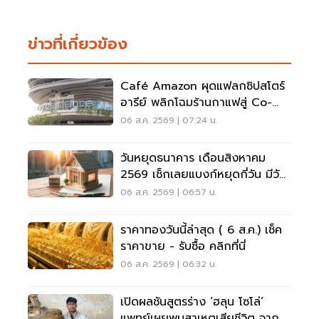
ข่าวที่เกี่ยวข้อง
Café Amazon ผุดแฟลกชิปสโตร์
อารีย์ พลิกโฉมร้านกาแฟสู่ Co-
Working Space ครบวงจร
06 ส.ค. 2569 | 07:24 น.
วันหยุดธนาคาร เดือนสิงหาคม
2569 เช็กเลยแบงก์หยุดกี่วัน มีวัน
หยุดยาวไหม
06 ส.ค. 2569 | 06:57 น.
ราคาทองวันนี้ล่าสุด ( 6 ส.ค.) เช็ค
ราคาขาย - รับซื้อ คลิกที่นี่
06 ส.ค. 2569 | 06:32 น.
เปิดผลชันสูตรร่าง ‘ฮลุน โซโล่’
แพทย์เผยพบสาเหตุเสียชีวิต จาก