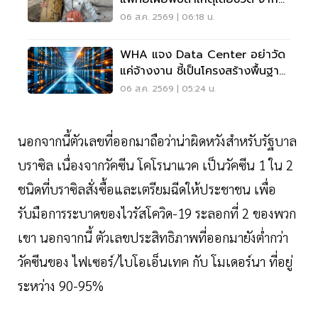
ระบบหัวใจล้มเหลว
06 ส.ค. 2569 | 06:18 น.
WHA แจง Data Center อย่าวัด
แค่จ้างงาน ชี้เป็นโครงสร้างพื้นฐาน
เศรษฐกิจดิจิทัล
06 ส.ค. 2569 | 05:24 น.
นอกจากนี้ตัวเลขที่ออกมาถือว่าน่าผิดหวังสำหรับรัฐบาล
บราซิล เนื่องจากวัคซีน โคโรนาแวค เป็นวัคซีน 1 ใน 2
ชนิดที่บราซิลสั่งซื้อและเตรียมฉีดให้ประชาชน เพื่อ
รับมือการระบาดของไวรัสโควิด-19 ระลอกที่ 2 ของพวก
เขา นอกจากนี้ ตัวเลขประสิทธิภาพที่ออกมายังต่ำกว่า
วัคซีนของ ไฟเซอร์/ไบโอเอ็นเทค กับ โมเดอร์นา ที่อยู่
ระหว่าง 90-95%