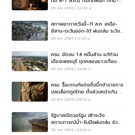
ดับ 6-7 ส.ค.นี้ กระทบพื้นที่ กทม.-
นนทบุรี-สมุทรปราการ
05 ส.ค. 2569 | 22:00 น.
สภาพอากาศวันนี้–11 ส.ค. เหนือ-
อีสาน-ตะวันออก-ใต้ ฝนถล่ม ระวัง
น้ำป่า น้ำท่วมขัง
05 ส.ค. 2569 | 17:30 น.
ครม. อัดงบ 1.4 หมื่นล้าน แก้ท่วม
เมืองเพชรบุรี ขุดคลองยาวเกือบ
40 กม.
05 ส.ค. 2569 | 09:36 น.
ครม. รื้อเกณฑ์แต่งตั้งบิ๊กข้าราชการ
ปลดล็อกทูตไทย ตั้งล่วงหน้าเกิน 2
เดือน
05 ส.ค. 2569 | 08:32 น.
รัฐบาลเปิดวอร์รูม เฝ้าระวัง
สถานการณ์น้ำ-รับมือฝนถล่ม ช่วย
เหลือปชช. 24 ชม.
05 ส.ค. 2569 | 06:45 น.