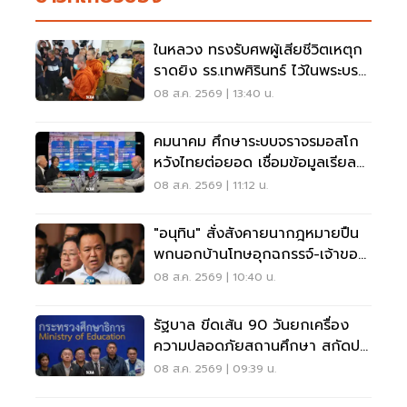
ในหลวง ทรงรับศพผู้เสียชีวิตเหตุก
ราดยิง รร.เทพศิรินทร์ ไว้ในพระบรม
ราชานุเคราะห์
08 ส.ค. 2569 | 13:40 น.
คมนาคม ศึกษาระบบจราจรมอสโก
หวังไทยต่อยอด เชื่อมข้อมูลเรียล
ไทม์ แก้รถติด
08 ส.ค. 2569 | 11:12 น.
"อนุทิน" สั่งสังคายนากฎหมายปืน
พกนอกบ้านโทษอุกฉกรรจ์-เจ้าของ
โดนหนัก
08 ส.ค. 2569 | 10:40 น.
รัฐบาล ขีดเส้น 90 วันยกเครื่อง
ความปลอดภัยสถานศึกษา สกัดปม
บูลลี่
08 ส.ค. 2569 | 09:39 น.