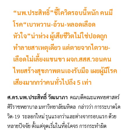
“นพ.ประสิทธิ์”ชี้โควิดรอบนี้หนัก คนมี
โรค“เบาหวาน-อ้วน-หลอดเลือด
หัวใจ”น่าห่วง ผู้เสียชีวิตไม่ใช่ปอดถูก
ทำลายสาเหตุเดียว แต่ตายจากไตวาย-
เลือดไม่เลี้ยงแขนขา ผจก.สสส.วอนคน
ไทยสร้างสุขภาพตนเองรับมือ เผยผู้มีโรค
เสียงมากกว่าคนทั่วไปถึง 5 เท่า
ศ.ดร.นพ.ประสิทธิ์ วัฒนาภา
คณบดีคณะแพทยศาสตร์
ศิริราชพยาบาล มหาวิทยาลัยมหิดล กล่าวว่า การระบาดโค
วิด-19 ระลอกใหม่ รุนแรงกว่าและต่างจากรอบแรก ด้วย
หลายปัจจัย ตั้งแต่จุดเริ่มในที่อโคจร การกระทำผิด