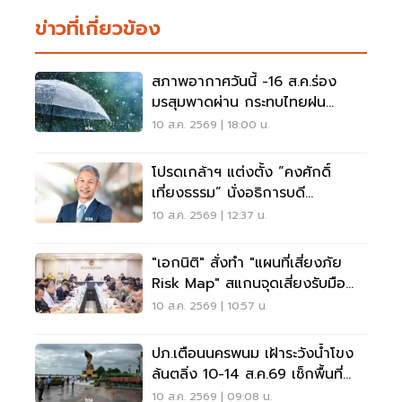
ข่าวที่เกี่ยวข้อง
สภาพอากาศวันนี้ -16 ส.ค.ร่อง
มรสุมพาดผ่าน กระทบไทยฝน
ตกหนักบางแห่ง
10 ส.ค. 2569 | 18:00 น.
โปรดเกล้าฯ แต่งตั้ง “คงศักดิ์
เที่ยงธรรม” นั่งอธิการบดี
มหาวิทยาลัยเกษตรศาสตร์
10 ส.ค. 2569 | 12:37 น.
"เอกนิติ" สั่งทำ "แผนที่เสี่ยงภัย
Risk Map" สแกนจุดเสี่ยงรับมือน้ำ
ท่วม
10 ส.ค. 2569 | 10:57 น.
ปภ.เตือนนครพนม เฝ้าระวังน้ำโขง
ล้นตลิ่ง 10-14 ส.ค.69 เช็กพื้นที่
เสี่ยงด่วน
10 ส.ค. 2569 | 09:08 น.