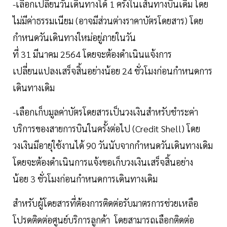
-เลือกเปลี่ยนวันเดินทางได้ 1 ครั้งในเส้นทางบินเดิม โดย
ไม่มีค่าธรรมเนียม (อาจมีส่วนต่างราคาบัตรโดยสาร) โดย
กำหนดวันเดินทางใหม่อยู่ภายในวัน
ที่ 31 มีนาคม 2564 โดยจะต้องดำเนินแจ้งการ
เปลี่ยนแปลงเสร็จสิ้นอย่างน้อย 24 ชั่วโมงก่อนกำหนดการ
เดินทางเดิม
-เลือกเก็บมูลค่าบัตรโดยสารเป็นวงเงินสำหรับชำระค่า
บริการของสายการบินในครั้งต่อไป (Credit Shell) โดย
วงเงินมีอายุใช้งานได้ 90 วันนับจากกำหนดวันเดินทางเดิม
โดยจะต้องดำเนินการแจ้งขอเก็บวงเงินเสร็จสิ้นอย่าง
น้อย 3 ชั่วโมงก่อนกำหนดการเดินทางเดิม
สำหรับผู้โดยสารที่ต้องการติดต่อรับมาตรการช่วยเหลือ
โปรดติดต่อศูนย์บริการลูกค้า โดยสามารถเลือกติดต่อ