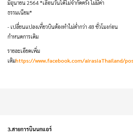
มิถุนายน 2564 *เลื่อนวันได้ไม่จำกัดครั้ง ไม่มีค่า
ธรรมเนียม*
- เปลี่ยนแปลงเที่ยวบินต้องทำไม่ต่ำกว่า 48 ชั่วโมงก่อน
กำหนดการเดิม
รายละเอียดเพิ่ม
เติม
https://www.facebook.com/airasiaThailand/p
3.สายการบินนกแอร์