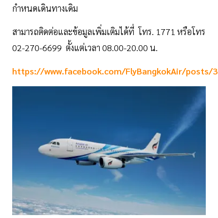
กำหนดเดินทางเดิม
สามารถติดต่อและข้อมูลเพิ่มเติมได้ที่ โทร. 1771 หรือโทร
02-270-6699 ตั้งแต่เวลา 08.00-20.00 น.
https://www.facebook.com/FlyBangkokAir/posts/