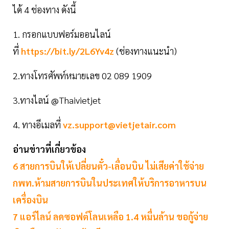
ได้ 4 ช่องทาง ดังนี้
1. กรอกแบบฟอร์มออนไลน์
ที่
https://bit.ly/2L6Yv4z
(ช่องทางแนะนำ)
2.ทางโทรศัพท์หมายเลข 02 089 1909
3.ทางไลน์ @Thaivietjet
4. ทางอีเมลที่
vz.support@vietjetair.com
อ่านข่าวที่เกี่ยวข้อง
6 สายการบินให้เปลี่ยนตั๋ว-เลื่อนบิน ไม่เสียค่าใช้จ่าย
กพท.ห้ามสายการบินในประเทศให้บริการอาหารบน
เครื่องบิน
7 แอร์ไลน์ ลดซอฟต์โลนเหลือ 1.4 หมื่นล้าน ขอกู้จ่าย