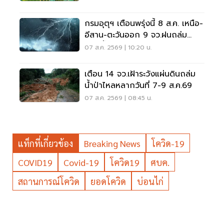
กรมอุตุฯ เตือนพรุ่งนี้ 8 ส.ค. เหนือ-
อีสาน-ตะวันออก 9 จว.ฝนถล่ม
ระวังน้ำท่วมฉับพลัน
07 ส.ค. 2569 | 10:20 น.
เตือน 14 จว.เฝ้าระวังแผ่นดินถล่ม
น้ำป่าไหลหลากวันที่ 7-9 ส.ค.69
07 ส.ค. 2569 | 08:45 น.
แท็กที่เกี่ยวข้อง
Breaking News
โควิด-19
COVID19
Covid-19
โควิด19
ศบค.
สถานการณ์โควิด
ยอดโควิด
บ่อนไก่