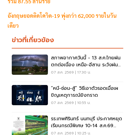
รวม 87.55 ล้านราย
อังกฤษยอดติดโควิด-19 พุ่งกว่า 62,000 รายในวัน
เดียว
ข่าวที่เกี่ยวข้อง
สภาพอากาศวันนี้ - 13 ส.ค.ไทยฝน
ตกต่อเนื่อง เหนือ-อีสาน ระวังฝน
ตกหนักมากบางแห่ง
07 ส.ค. 2569 | 17:30 น.
“หนี-ซ่อน-สู้” วิธีเอาตัวรอดเมื่อเผ
ขิญเหตุการณ์ยิงกราด
07 ส.ค. 2569 | 10:55 น.
รร.เทพศิรินทร์ นนทบุรี ประกาศหยุด
เรียนกรณีพิเศษ 10-14 ส.ค.69
หลังเหตุกราดยิง
07 ส.ค. 2569 | 10:25 น.