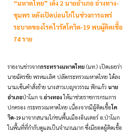
“มหาดไทย” เด้ง 2 นายอำเภอ อ่างทาง-
ชุมพร หลังเปิดบ่อนไก่ในช่วงการแพร่
ระบาดของโรคไวรัสโควิด-19 พบผู้ติดเชื้อ
74 ราย
รายงานข่าวจาก
กระทรวงมหาดไทย
(มท
) เปิดเผยว่า
.
นายฉัตรชัย พรหมเลิศ ปลัดกระทรวงมหาดไทย ได้ลง
นามเซ็นคำสั่งย้าย นางสาวเบญจวรรณ ฟักแก้ว
นาย
อำเภอ
ป่าโมก จ.
อ่างทอง
ให้มาช่วยราชการกรมการ
ปกครอง กระทรวงมหาดไทย เนื่องจากมีผู้ติดเชื้อ
โค
วิด-
มาจากสนามไก่ชนพื้นเมืองอินเตอร์ อ.ป่าโมก
19
ในพื้นที่ที่กำกับดูแลเป็นจำนวนมาก ซึ่งมียอดผู้ติดเชื้อ