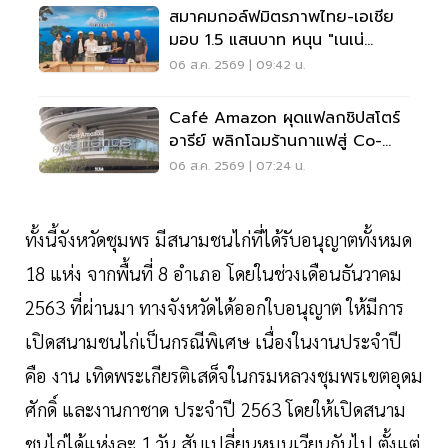
สมาคมกอล์ฟมิตรภาพไทย-เอเชีย
มอบ 1.5 แสนบาท หนุน "เนเน่
รอยัล" ลุยเวทีที่สหรัฐ
06 ส.ค. 2569 | 09:42 น.
Café Amazon ผุดแฟลกชิปสโตร์
อารีย์ พลิกโฉมร้านกาแฟสู่ Co-
Working Space ครบวงจร
06 ส.ค. 2569 | 07:24 น.
ทั้งนี้จังหวัดชุมพร มีสนามชนไก่ที่ได้รับอนุญาตทั้งหมด
18 แห่ง จากพื้นที่ 8 อำเภอ โดยในช่วงเดือนธันวาคม
2563 ที่ผ่านมา ทางจังหวัดได้ออกใบอนุญาต ให้มีการ
เปิดสนามชนไก่เป็นกรณีพิเศษ เนื่องในงานประจำปี
คือ งาน เทิดพระเกียรติเสด็จในกรมหลวงชุมพรเขตอุดม
ศักดิ์ และงานกาชาด ประจำปี 2563 โดยให้เปิดสนาม
ชนไก่ได้แห่งละ 1 วัน สับเปลี่ยนหมุนเวียนกันไป ตั้งแต่