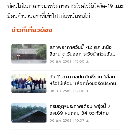
บ่อนไก่ในช่วงการแพร่ระบาดของโรคไวรัสโควิด-19 และ
มีคนจำนวนมากที่เข้าไปเล่นพนันชนไก่
ข่าวที่เกี่ยวข้อง
สภาพอากาศวันนี้ -12 ส.ค.เหนือ
อีสาน ตะวันออก ระวังน้ำท่วมฉับ
พลัน น้ำป่าไหลหลาก
06 ส.ค. 2569 | 18:00 น.
ลุ้น 11 ส.ค.ศาลปค.นัดชี้ขาด 'เลื่อน
หรือไม่เลื่อน' เลือกตั้งบอร์ดประกัน
สังคม
06 ส.ค. 2569 | 12:00 น.
กรมอุตุฯประกาศเตือน พรุ่งนี้ 7
ส.ค.69 ฝนถล่ม 34 จว.ทั่วไทย
06 ส.ค. 2569 | 10:07 น.