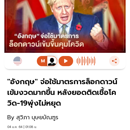
"อังกฤษ" จ่อใช้มาตรการล็อกดาวน์
เข้มงวดมากขึ้น หลังยอดติดเชื้อโค
วิด-19พุ่งไม่หยุด
By
สุวิภา บุษยบัณฑูร
04 ม.ค. 64 | 01:08 น.