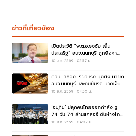
ข่าวที่เกี่ยวข้อง
เปิดประวัติ “พ.ต.อ.ธงชัย เย็น
ประเสริฐ” อบจ.นนทบุรี ถูกยิงคา
ห้องทำงาน
10 ส.ค. 2569 | 05:57 น.
ด่วน! ฉลอง เรี่ยวแรง บุกยิง นายก
อบจ.นนทบุรี และคนขับรถ บาดเจ็บ
สาหัส
10 ส.ค. 2569 | 04:50 น.
‘อนุทิน’ ปลุกคนไทยออกกำลัง ชู
74 วัน 74 ล้านแคลอรี ดันห่างไกล
NCDs
10 ส.ค. 2569 | 04:07 น.