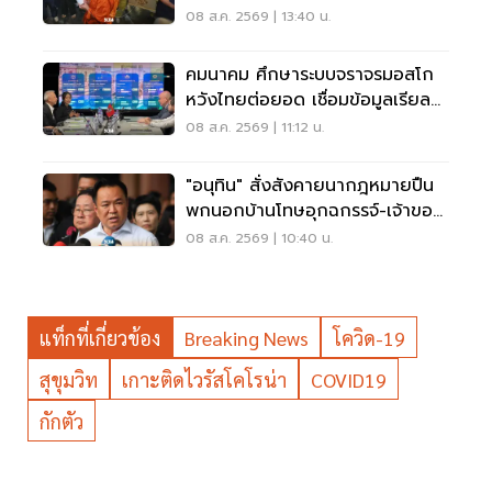
ราชานุเคราะห์
08 ส.ค. 2569 | 13:40 น.
คมนาคม ศึกษาระบบจราจรมอสโก
หวังไทยต่อยอด เชื่อมข้อมูลเรียล
ไทม์ แก้รถติด
08 ส.ค. 2569 | 11:12 น.
"อนุทิน" สั่งสังคายนากฎหมายปืน
พกนอกบ้านโทษอุกฉกรรจ์-เจ้าของ
โดนหนัก
08 ส.ค. 2569 | 10:40 น.
แท็กที่เกี่ยวข้อง
Breaking News
โควิด-19
สุขุมวิท
เกาะติดไวรัสโคโรน่า
COVID19
กักตัว