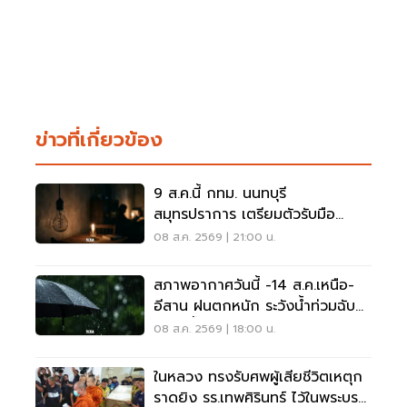
ข่าวที่เกี่ยวข้อง
9 ส.ค.นี้ กทม. นนทบุรี
สมุทรปราการ เตรียมตัวรับมือ
'ไฟฟ้าดับ' หลายจุด
08 ส.ค. 2569 | 21:00 น.
สภาพอากาศวันนี้ -14 ส.ค.เหนือ-
อีสาน ฝนตกหนัก ระวังน้ำท่วมฉับ
พลัน น้ำป่าไหลหลาก
08 ส.ค. 2569 | 18:00 น.
ในหลวง ทรงรับศพผู้เสียชีวิตเหตุก
ราดยิง รร.เทพศิรินทร์ ไว้ในพระบรม