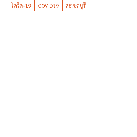
โควิด-19
COVID19
สธ.ชลบุรี