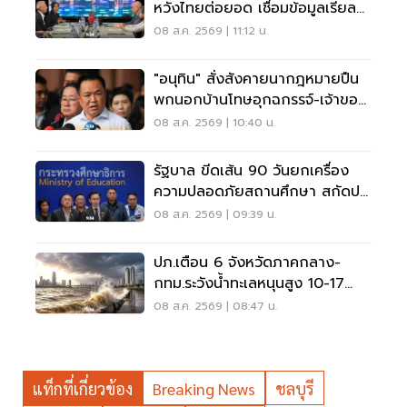
หวังไทยต่อยอด เชื่อมข้อมูลเรียล
ไทม์ แก้รถติด
08 ส.ค. 2569 | 11:12 น.
"อนุทิน" สั่งสังคายนากฎหมายปืน
พกนอกบ้านโทษอุกฉกรรจ์-เจ้าของ
โดนหนัก
08 ส.ค. 2569 | 10:40 น.
รัฐบาล ขีดเส้น 90 วันยกเครื่อง
ความปลอดภัยสถานศึกษา สกัดปม
บูลลี่
08 ส.ค. 2569 | 09:39 น.
ปภ.เตือน 6 จังหวัดภาคกลาง-
กทม.ระวังน้ำทะเลหนุนสูง 10-17
ส.ค.69
08 ส.ค. 2569 | 08:47 น.
แท็กที่เกี่ยวข้อง
Breaking News
ชลบุรี