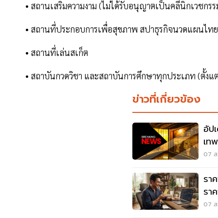
• สถานเสริมความงาม (ไม่ได้รับอนุญาตเป็นคลีนิกเวชกรรม
• สถานที่ประกอบการเพื่อสุขภาพ สปาธุรกิจนวดแผนไทย 
• สถานที่เล่นสเก็ต
• สถาบันกวดวิชา และสถาบันการศึกษาทุกประเภท (ตั้งแต
ข่าวที่เกี่ยวข้อง
อัป
เทพศ
เสีย
07 ส.
ราค
ราค
ขาย 
07 ส.