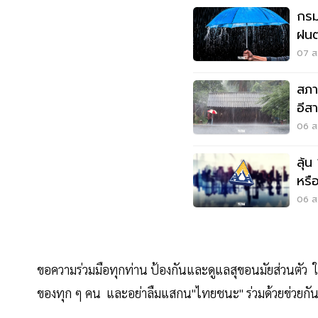
กรม
ฝนต
เสี่
07 ส.
สภา
อีส
พลั
06 ส.
ลุ้น
หรือ
สัง
06 ส.
ขอความร่วมมือทุกท่าน ป้องกันและดูแลสุขอนมัยส่วนตัว ใ
ของทุก ๆ คน และอย่าลืมแสกน"ไทยชนะ" ร่วมด้วยข่วยกันเพื