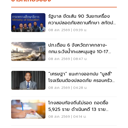
รัฐบาล ขีดเส้น 90 วันยกเครื่อง
ความปลอดภัยสถานศึกษา สกัดปม
บูลลี่
08 ส.ค. 2569 | 09:39 น.
ปภ.เตือน 6 จังหวัดภาคกลาง-
กทม.ระวังน้ำทะเลหนุนสูง 10-17
ส.ค.69
08 ส.ค. 2569 | 08:47 น.
“เศรษฐา” แนะทางออกปม "บูลลี่"
โรงเรียนต้องปลอดภัย ครอบครัว
ต้องรับฟัง
08 ส.ค. 2569 | 04:28 น.
โกงสอบท้องถิ่นไม่รอด ถอดชื่อ
5,925 ราย ดำเนินคดี 13 ราย
ปปง.ไล่เส้นการเงิน
08 ส.ค. 2569 | 04:14 น.