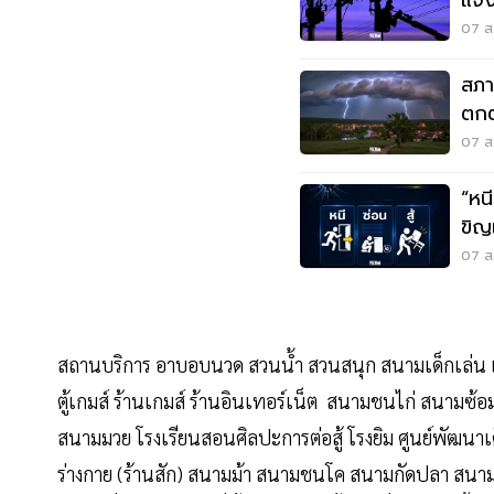
แจ้
สมุ
07 ส.
สภา
ตกต
ตกห
07 ส.
“หนี-ซ่อน-
ขิญ
07 ส.
สถานบริการ อาบอบนวด สวนน้ำ สวนสนุก สนามเด็กเล่น เคร
ตู้เกมส์ ร้านเกมส์ ร้านอินเทอร์เน็ต สนามชนไก่ สนามซ้อมช
สนามมวย โรงเรียนสอนศิลปะการต่อสู้ โรงยิม ศูนย์พัฒนาเด
ร่างกาย (ร้านสัก) สนามม้า สนามชนโค สนามกัดปลา สนามแข่