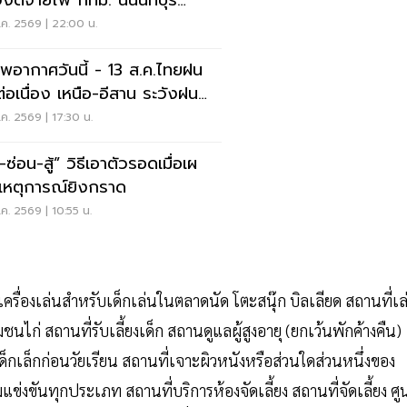
งงดจ่ายไฟ กทม. นนนทบุรี
ทรปราการ
ค. 2569 | 22:00 น.
พอากาศวันนี้ - 13 ส.ค.ไทยฝน
่อเนื่อง เหนือ-อีสาน ระวังฝน
นักมากบางแห่ง
ค. 2569 | 17:30 น.
สู้” วิธีเอาตัวรอดเมื่อเผ
เหตุการณ์ยิงกราด
ค. 2569 | 10:55 น.
ื่องเล่นสำหรับเด็กเล่นในตลาดนัด โตะสนุ๊ก บิลเลียด สถานที่เล
นไก่ สถานที่รับเลี้ยงเด็ก สถานดูแลผู้สูงอายุ (ยกเว้นพักค้างคืน)
็กเล็กก่อนวัยเรียน สถานที่เจาะผิวหนังหรือส่วนใดส่วนหนึ่งของ
งขันทุกประเภท สถานที่บริการห้องจัดเลี้ยง สถานที่จัดเลี้ยง ศูน