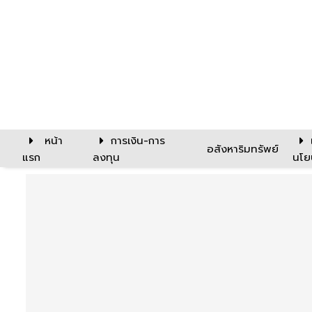
หน้า
การเงิน-การ
อสังหาริมทรัพย์
แรก
ลงทุน
นโย