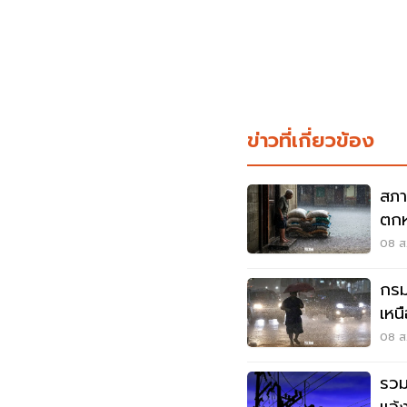
ข่าวที่เกี่ยวข้อง
สภา
ตกห
ท่ว
08 ส.
กรม
เหน
เมต
08 ส.
รวม