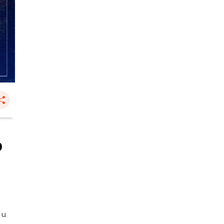
ง
 น.