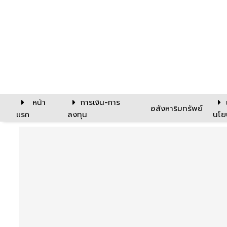
หน้า
การเงิน-การ
อสังหาริมทรัพย์
แรก
ลงทุน
นโย