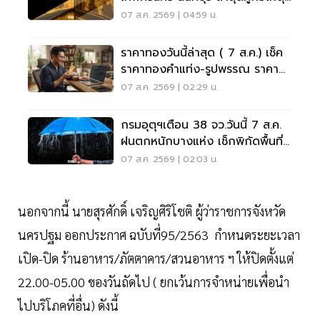
เสียชีวิตแล้ว
07 ส.ค. 2569 | 04:59 น.
ราคาทองวันนี้ล่าสุด ( 7 ส.ค.) เช็ค
ราคาทองคำแท่ง-รูปพรรณ ราคา
ขาย - รับซื้อ กี่บาท
07 ส.ค. 2569 | 02:29 น.
กรมอุตุฯเตือน 38 จว.วันนี้ 7 ส.ค.
ฝนตกหนักบางแห่ง เช็กพิกัดพื้นที่
เสี่ยงด่วน
07 ส.ค. 2569 | 02:03 น.
นอกจากนี้ นายสุรศักดิ์ เจริญศิริโชติ ผู้ว่าราชการจังหวัด
นครปฐม ออกประกาศ ​ฉบับที่95/2563 กำหนดระยะเวลา​
เปิด-ปิด​ ร้านอาหาร/ภัตตาคาร/สวนอาหาร ฯ ให้ปิดตั้งแต่
22.00-05.00 ของวันถัดไป ( ยกเว้นการจำหน่ายเพื่อนำ
ไปบริโภคที่อื่น) ดังนี้