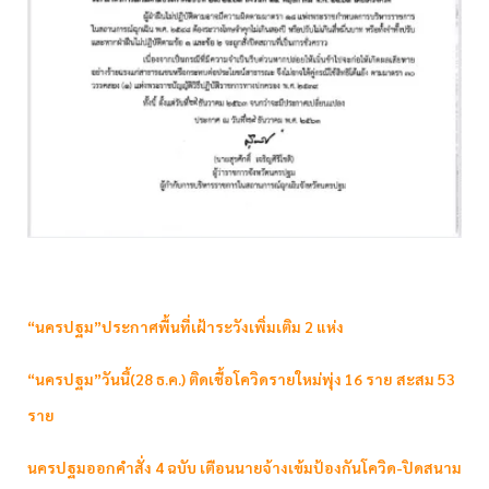
“นครปฐม”ประกาศพื้นที่เฝ้าระวังเพิ่มเติม 2 แห่ง
“นครปฐม”วันนี้(28 ธ.ค.) ติดเชื้อโควิดรายใหม่พุ่ง 16 ราย สะสม 53
ราย
นครปฐมออกคำสั่ง 4 ฉบับ เตือนนายจ้างเข้มป้องกันโควิด-ปิดสนาม