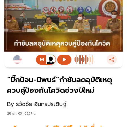
“บิ๊กป้อม-นิพนธ์”กำชับลดอุบัติเหตุ
ควบคู่ป้องกันโควิดช่วงปีใหม่
By
ธวัชชัย อินทรประดิษฐ์
28 ธ.ค. 63 | 08:37 น.