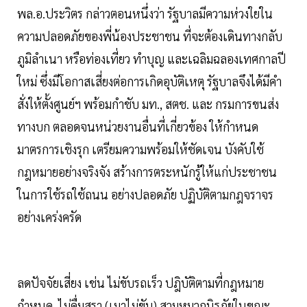
พล.อ.ประวิตร กล่าวตอนหนึ่งว่า รัฐบาลมีความห่วงใยใน
ความปลอดภัยของพี่น้องประชาชน ที่จะต้องเดินทางกลับ
ภูมิลำเนา หรือท่องเที่ยว ทำบุญ และเฉลิมฉลองเทศกาลปี
ใหม่ ซึ่งมีโอกาสเสี่ยงต่อการเกิดอุบัติเหตุ รัฐบาลจึงได้มีคำ
สั่งให้ตั้งศูนย์ฯ พร้อมกำชับ มท., สตช. และ กรมการขนส่ง
ทางบก ตลอดจนหน่วยงานอื่นที่เกี่ยวข้อง ให้กำหนด
มาตรการเชิงรุก เตรียมความพร้อมให้ชัดเจน บังคับใช้
กฎหมายอย่างจริงจัง สร้างการตระหนักรู้ให้แก่ประชาชน
ในการใช้รถใช้ถนน อย่างปลอดภัย ปฏิบัติตามกฎจราจร
อย่างเคร่งครัด
ลดปัจจัยเสี่ยง เช่น ไม่ขับรถเร็ว ปฎิบัติตามที่กฎหมาย
กำหนด, ไม่ดื่มสุรา (เมาไม่ขับ) สวมหมวกนิรภัยในขณะ