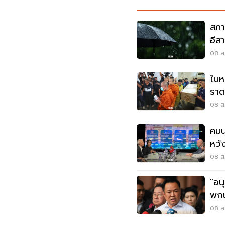
สภา
อีส
พลั
08 ส.
ในห
ราด
ราช
08 ส.
คมน
หวั
ไทม
08 ส.
"อน
พกน
โดน
08 ส.