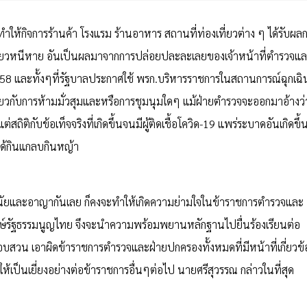
ทำให้กิจการร้านค้า โรงแรม ร้านอาหาร สถานที่ท่องเที่ยวต่าง ๆ ได้รับผล
ที่ยวหนีหาย อันเป็นผลมาจากการปล่อยปละละเลยของเจ้าหน้าที่ตำรวจแ
558 และทั้งๆที่รัฐบาลประกาศใช้ พรก.บริหารราชการในสถานการณ์ฉุกเฉิ
ยวกับการห้ามมั่วสุมและหรือการชุมนุมใดๆ แม้ฝ่ายตำรวจจะออกมาอ้างว่
ถิติกับข้อเท็จจริงที่เกิดขึ้นจนมีผู้ติดเชื้อโควิด-19 แพร่ระบาดอันเกิดขึ้
ได้กินแกลบกินหญ้า
วินัยและอาญากันเลย ก็คงจะทำให้เกิดความย่ามใจในข้าราชการตำรวจและ
ักษ์รัฐธรรมนูญไทย จึงจะนำความพร้อมพยานหลักฐานไปยื่นร้องเรียนต่อ
บสวน เอาผิดข้าราชการตำรวจและฝ่ายปกครองทั้งหมดที่มีหน้าที่เกี่ยวข้
ป็นเยี่ยงอย่างต่อข้าราชการอื่นๆต่อไป นายศรีสุวรรณ กล่าวในที่สุด