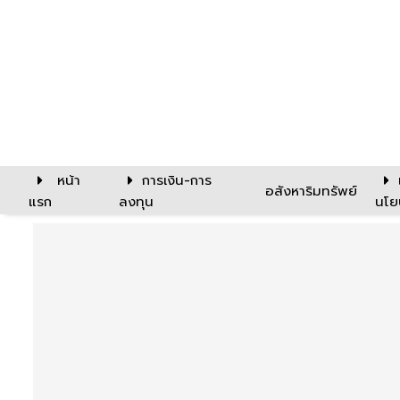
หน้า
การเงิน-การ
อสังหาริมทรัพย์
แรก
ลงทุน
นโย