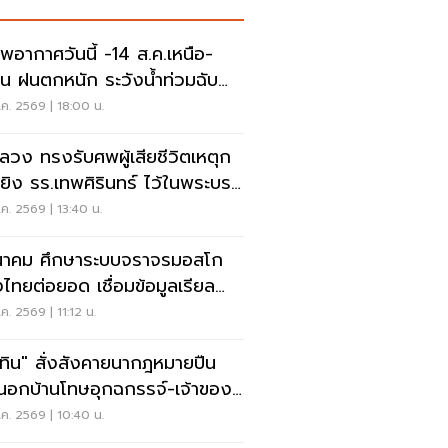
พอากาศวันนี้ -14 ส.ค.เหนือ-
าน ฝนตกหนัก ระวังน้ำท่วมฉับ
น น้ำป่าไหลหลาก
ค. 2569 | 18:00 น.
ลวง ทรงรับศพผู้เสียชีวิตเหตุก
ยิง รร.เทพศิรินทร์ ไว้ในพระบรม
านุเคราะห์
ค. 2569 | 13:40 น.
าคม ศึกษาระบบจราจรมอสโก
งไทยต่อยอด เชื่อมข้อมูลเรียล
์ แก้รถติด
ค. 2569 | 11:12 น.
ุทิน" สั่งสังคายนากฎหมายปืน
อกบ้านโทษอุกฉกรรจ์-เจ้าของ
หนัก
ค. 2569 | 10:40 น.