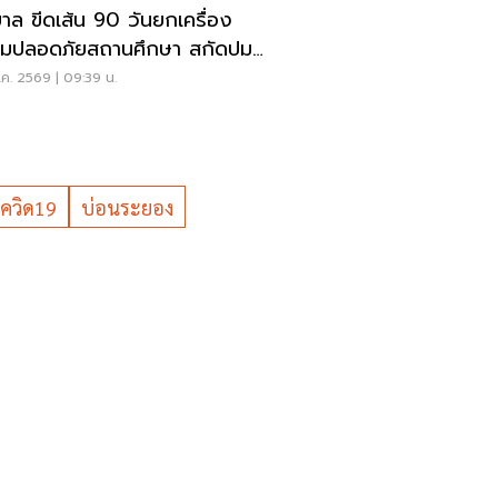
บาล ขีดเส้น 90 วันยกเครื่อง
มปลอดภัยสถานศึกษา สกัดปม
่
ค. 2569 | 09:39 น.
โควิด19
บ่อนระยอง