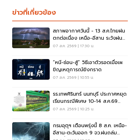
ข่าวที่เกี่ยวข้อง
สภาพอากาศวันนี้ - 13 ส.ค.ไทยฝน
ตกต่อเนื่อง เหนือ-อีสาน ระวังฝน
ตกหนักมากบางแห่ง
07 ส.ค. 2569 | 17:30 น.
“หนี-ซ่อน-สู้” วิธีเอาตัวรอดเมื่อเผ
ขิญเหตุการณ์ยิงกราด
07 ส.ค. 2569 | 10:55 น.
รร.เทพศิรินทร์ นนทบุรี ประกาศหยุด
เรียนกรณีพิเศษ 10-14 ส.ค.69
หลังเหตุกราดยิง
07 ส.ค. 2569 | 10:25 น.
กรมอุตุฯ เตือนพรุ่งนี้ 8 ส.ค. เหนือ-
อีสาน-ตะวันออก 9 จว.ฝนถล่ม
ระวังน้ำท่วมฉับพลัน