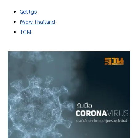
Gettgo
iWow Thailand
TQM