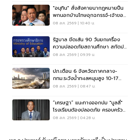
"อนุทิน" สั่งสังคายนากฎหมายปืน
พกนอกบ้านโทษอุกฉกรรจ์-เจ้าของ
โดนหนัก
08 ส.ค. 2569 | 10:40 น.
รัฐบาล ขีดเส้น 90 วันยกเครื่อง
ความปลอดภัยสถานศึกษา สกัดปม
บูลลี่
08 ส.ค. 2569 | 09:39 น.
ปภ.เตือน 6 จังหวัดภาคกลาง-
กทม.ระวังน้ำทะเลหนุนสูง 10-17
ส.ค.69
08 ส.ค. 2569 | 08:47 น.
“เศรษฐา” แนะทางออกปม "บูลลี่"
โรงเรียนต้องปลอดภัย ครอบครัว
ต้องรับฟัง
08 ส.ค. 2569 | 04:28 น.