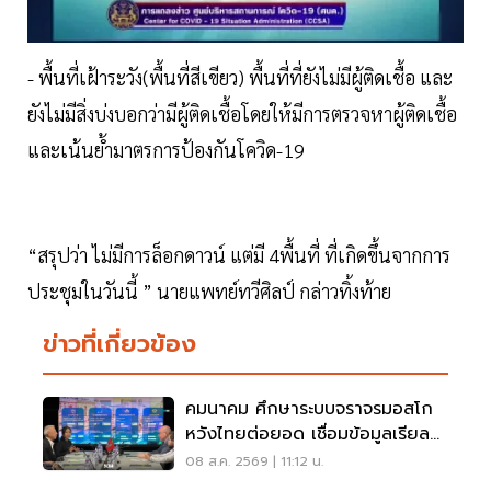
- พื้นที่เฝ้าระวัง(พื้นที่สีเขียว) พื้นที่ที่ยังไม่มีผู้ติดเชื้อ และ
ยังไม่มีสิ่งบ่งบอกว่ามีผู้ติดเชื้อโดยให้มีการตรวจหาผู้ติดเชื้อ
และเน้นย้ำมาตรการป้องกันโควิด-19
“สรุปว่า ไม่มีการล็อกดาวน์ แต่มี 4พื้นที่ ที่เกิดขึ้นจากการ
ประชุมในวันนี้ ” นายแพทย์ทวีศิลป์ กล่าวทิ้งท้าย
ข่าวที่เกี่ยวข้อง
คมนาคม ศึกษาระบบจราจรมอสโก
หวังไทยต่อยอด เชื่อมข้อมูลเรียล
ไทม์ แก้รถติด
08 ส.ค. 2569 | 11:12 น.