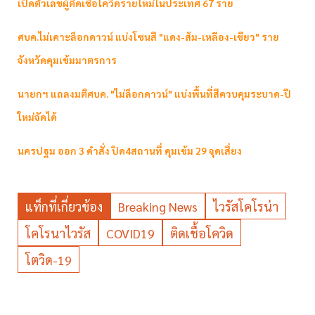
เปิดตัวเลขผู้ติดเชื้อโควิดรายใหม่ในประเทศ 67 ราย
ศบค.ไม่เคาะล็อกดาวน์ แบ่งโซนสี "แดง-ส้ม-เหลือง-เขียว" ราย
จังหวัดคุมเข้มมาตรการ
นายกฯ แถลงมติศบค. "ไม่ล็อกดาวน์" แบ่งพื้นที่สีควบคุมระบาด-ปี
ใหม่จัดได้
นครปฐม ออก 3 คำสั่ง ปิด4สถานที่ คุมเข้ม 29 จุดเสี่ยง
แท็กที่เกี่ยวข้อง
Breaking News
ไวรัสโคโรน่า
โคโรนาไวรัส
COVID19
ติดเชื้อโควิด
โตวิด-19