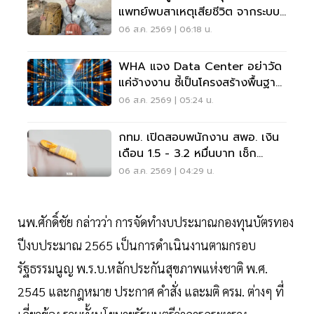
แพทย์พบสาเหตุเสียชีวิต จากระบบ
หัวใจล้มเหลว
06 ส.ค. 2569 | 06:18 น.
WHA แจง Data Center อย่าวัด
แค่จ้างงาน ชี้เป็นโครงสร้างพื้นฐาน
เศรษฐกิจดิจิทัล
06 ส.ค. 2569 | 05:24 น.
กทม. เปิดสอบพนักงาน สพอ. เงิน
เดือน 1.5 - 3.2 หมื่นบาท เช็ก
เงื่อนไข-วิธีสมัครที่นี่
06 ส.ค. 2569 | 04:29 น.
นพ.ศักดิ์ชัย กล่าวว่า การจัดทำงบประมาณกองทุนบัตรทอง
ปีงบประมาณ 2565 เป็นการดำเนินงานตามกรอบ
รัฐธรรมนูญ พ.ร.บ.หลักประกันสุขภาพแห่งชาติ พ.ศ.
2545 และกฎหมาย ประกาศ คำสั่ง และมติ ครม. ต่างๆ ที่