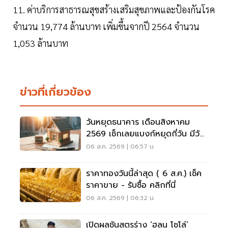
11. ค่าบริการสาธารณสุขสร้างเสริมสุขภาพและป้องกันโรค
จำนวน 19,774 ล้านบาท เพิ่มขึ้นจากปี 2564 จำนวน
1,053 ล้านบาท
ข่าวที่เกี่ยวข้อง
วันหยุดธนาคาร เดือนสิงหาคม
2569 เช็กเลยแบงก์หยุดกี่วัน มีวัน
หยุดยาวไหม
06 ส.ค. 2569 | 06:57 น.
ราคาทองวันนี้ล่าสุด ( 6 ส.ค.) เช็ค
ราคาขาย - รับซื้อ คลิกที่นี่
06 ส.ค. 2569 | 06:32 น.
เปิดผลชันสูตรร่าง ‘ฮลุน โซโล่’