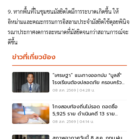
9. หากพื้นที่ในชุมชนมัสยิดใดมีการระบาดเกิดขึ้น ให้
อิหม่ามและคณะกรรมการอิสลามประจำมัสยิดใช้ดุลยพินิจ
รณาประกาศงดการละหมาดที่มัสยิดจนกว่าสถานการณ์จะ
ดีขึ้น
ข่าวที่เกี่ยวข้อง
“เศรษฐา” แนะทางออกปม "บูลลี่"
โรงเรียนต้องปลอดภัย ครอบครัว
ต้องรับฟัง
08 ส.ค. 2569 | 04:28 น.
โกงสอบท้องถิ่นไม่รอด ถอดชื่อ
5,925 ราย ดำเนินคดี 13 ราย
ปปง.ไล่เส้นการเงิน
08 ส.ค. 2569 | 04:14 น.
สภาพอากาศวันนี้ 8 ส.ค. กทม.ฝน