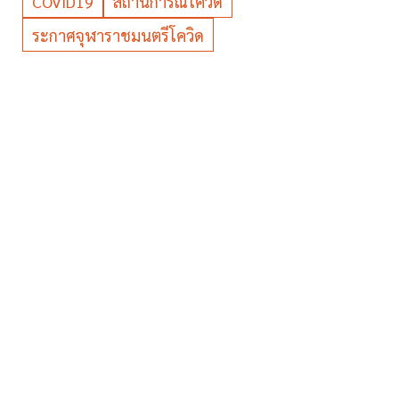
COVID19
สถานการณ์โควิด
ระกาศจุฬาราชมนตรีโควิด