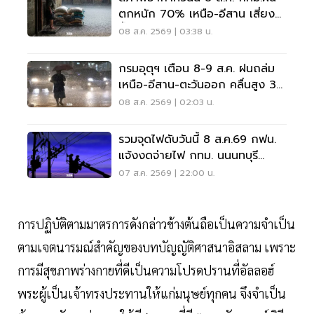
ตกหนัก 70% เหนือ-อีสาน เสี่ยง
น้ำท่วมฉับพลัน
08 ส.ค. 2569 | 03:38 น.
กรมอุตุฯ เตือน 8-9 ส.ค. ฝนถล่ม
เหนือ-อีสาน-ตะวันออก คลื่นสูง 3
เมตร
08 ส.ค. 2569 | 02:03 น.
รวมจุดไฟดับวันนี้ 8 ส.ค.69 กฟน.
แจ้งงดจ่ายไฟ กทม. นนนทบุรี
สมุทรปราการ
07 ส.ค. 2569 | 22:00 น.
การปฏิบัติตามมาตรการดังกล่าวข้างต้นถือเป็นความจำเป็น
ตามเจตนารมณ์สำคัญของบทบัญญัติศาสนาอิสลาม เพราะ
การมีสุขภาพร่างกายที่ดีเป็นความโปรดปรานที่อัลลอฮ์
พระผู้เป็นเจ้าทรงประทานให้แก่มนุษย์ทุกคน จึงจำเป็น