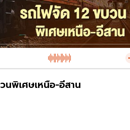
บวนพิเศษเหนือ-อีสาน