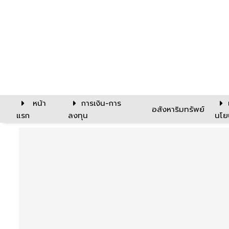
หน้า
การเงิน-การ
อสังหาริมทรัพย์
แรก
ลงทุน
นโย