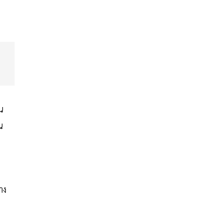
น
น
าง