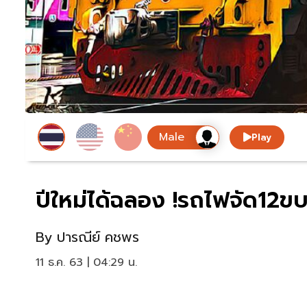
Play
ปีใหม่ได้ฉลอง !รถไฟจัด12ข
By
ปารณีย์ คชพร
11 ธ.ค. 63 | 04:29 น.