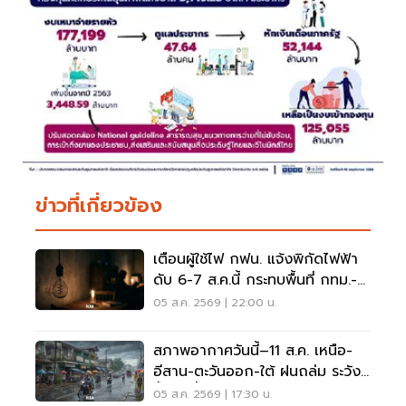
ข่าวที่เกี่ยวข้อง
เตือนผู้ใช้ไฟ กฟน. แจ้งพิกัดไฟฟ้า
ดับ 6-7 ส.ค.นี้ กระทบพื้นที่ กทม.-
นนทบุรี-สมุทรปราการ
05 ส.ค. 2569 | 22:00 น.
สภาพอากาศวันนี้–11 ส.ค. เหนือ-
อีสาน-ตะวันออก-ใต้ ฝนถล่ม ระวัง
น้ำป่า น้ำท่วมขัง
05 ส.ค. 2569 | 17:30 น.