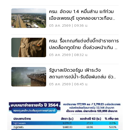
ครม. อัดงบ 1.4 หมื่นล้าน แก้ท่วม
เมืองเพชรบุรี ขุดคลองยาวเกือบ
40 กม.
05 ส.ค. 2569 | 09:36 น.
ครม. รื้อเกณฑ์แต่งตั้งบิ๊กข้าราชการ
ปลดล็อกทูตไทย ตั้งล่วงหน้าเกิน 2
เดือน
05 ส.ค. 2569 | 08:32 น.
รัฐบาลเปิดวอร์รูม เฝ้าระวัง
สถานการณ์น้ำ-รับมือฝนถล่ม ช่วย
เหลือปชช. 24 ชม.
05 ส.ค. 2569 | 06:45 น.