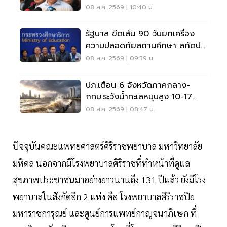
โดนหนัก
08 ส.ค. 2569 | 10:40 น.
รัฐบาล ขีดเส้น 90 วันยกเครื่อง
ความปลอดภัยสถานศึกษา สกัดปม
บูลลี่
08 ส.ค. 2569 | 09:39 น.
ปภ.เตือน 6 จังหวัดภาคกลาง-
กทม.ระวังน้ำทะเลหนุนสูง 10-17
ส.ค.69
08 ส.ค. 2569 | 08:47 น.
ปัจจุบันคณะแพทยศาสตร์ศิริราชพยาบาล มหาวิทยาลัย
มหิดล นอกจากมีโรงพยาบาลศิริราชที่ทำหน้าที่ดูแล
สุขภาพประชาชนมาอย่างยาวนานถึง 131 ปีแล้ว ยังมีโรง
พยาบาลในสังกัดอีก 2 แห่ง คือ โรงพยาบาลศิริราชปิย
มหาราชการุณย์ และศูนย์การแพทย์กาญจนาภิเษก ที่