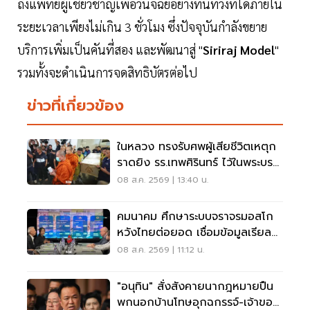
ถึงแพทย์ผู้เชี่ยวชาญเพื่อวินิจฉัยอย่างทันท่วงทีได้ภายใน
ระยะเวลาเพียงไม่เกิน 3 ชั่วโมง ซึ่งปัจจุบันกำลังขยาย
บริการเพิ่มเป็นคันที่สอง และพัฒนาสู่ "
Siriraj Model
"
รวมทั้งจะดำเนินการจดสิทธิบัตรต่อไป
ข่าวที่เกี่ยวข้อง
ในหลวง ทรงรับศพผู้เสียชีวิตเหตุก
ราดยิง รร.เทพศิรินทร์ ไว้ในพระบรม
ราชานุเคราะห์
08 ส.ค. 2569 | 13:40 น.
คมนาคม ศึกษาระบบจราจรมอสโก
หวังไทยต่อยอด เชื่อมข้อมูลเรียล
ไทม์ แก้รถติด
08 ส.ค. 2569 | 11:12 น.
"อนุทิน" สั่งสังคายนากฎหมายปืน
พกนอกบ้านโทษอุกฉกรรจ์-เจ้าของ