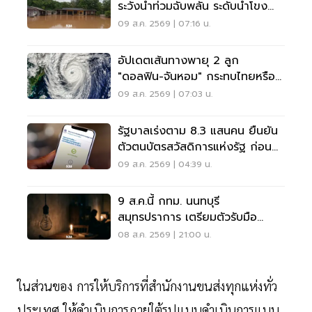
ระวังน้ำท่วมฉับพลัน ระดับน้ำโขง
เพิ่มสูง
09 ส.ค. 2569 | 07:16 น.
อัปเดตเส้นทางพายุ 2 ลูก
"ดอลฟิน-จันหอม" กระทบไทยหรือ
ไม่ เช็กเลย
09 ส.ค. 2569 | 07:03 น.
รัฐบาลเร่งตาม 8.3 แสนคน ยืนยัน
ตัวตนบัตรสวัสดิการแห่งรัฐ ก่อน
พลาดสิทธิ
09 ส.ค. 2569 | 04:39 น.
9 ส.ค.นี้ กทม. นนทบุรี
สมุทรปราการ เตรียมตัวรับมือ
'ไฟฟ้าดับ' หลายจุด
08 ส.ค. 2569 | 21:00 น.
ในส่วนของ การให้บริการที่สำนักงานขนส่งทุกแห่งทั่ว
ประเทศ ให้ดำเนินการภายใต้รูปแบบดำเนินการแบบ