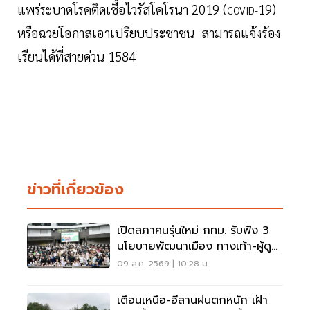
แพร่ระบาดโรคติดเชื้อไวรัสโคโรนา 2019 (
19)
COVID-
หรือฉวยโอกาสเอาเปรียบประชาชน สามารถแจ้งร้อง
เรียนได้ที่สายด่วน 1584
ข่าวที่เกี่ยวข้อง
เปิดสภาคนรุ่นใหม่ กทม. รับฟัง 3
นโยบายพัฒนาเมือง ทางเท้า-ผู้ดู
แลออทิสติก-จักรยาน
09 ส.ค. 2569 | 10:28 น.
เตือนเหนือ-อีสานฝนตกหนัก เฝ้า