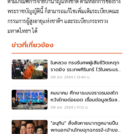
ตามเกณฑ์การจ่ายบำนาญแห่งชาติ ตามหลักการของร่าง
พระราชบัญญัตินี้ ก็สามารถแก้ไขเพิ่มเติมระเบียบคณะ
กรรมการผู้สูงอายุแห่งชาติฯ และระเบียบกระทรวง
มหาดไทยฯ ได้
ข่าวที่เกี่ยวข้อง
ในหลวง ทรงรับศพผู้เสียชีวิตเหตุก
ราดยิง รร.เทพศิรินทร์ ไว้ในพระบรม
ราชานุเคราะห์
08 ส.ค. 2569 | 13:40 น.
คมนาคม ศึกษาระบบจราจรมอสโก
หวังไทยต่อยอด เชื่อมข้อมูลเรียล
ไทม์ แก้รถติด
08 ส.ค. 2569 | 11:12 น.
"อนุทิน" สั่งสังคายนากฎหมายปืน
พกนอกบ้านโทษอุกฉกรรจ์-เจ้าของ