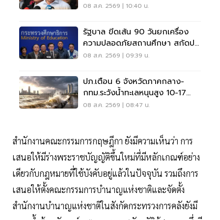
โดนหนัก
08 ส.ค. 2569 | 10:40 น.
รัฐบาล ขีดเส้น 90 วันยกเครื่อง
ความปลอดภัยสถานศึกษา สกัดปม
บูลลี่
08 ส.ค. 2569 | 09:39 น.
ปภ.เตือน 6 จังหวัดภาคกลาง-
กทม.ระวังน้ำทะเลหนุนสูง 10-17
ส.ค.69
08 ส.ค. 2569 | 08:47 น.
สำนักงานคณะกรรมการกฤษฎีกา ยังมีความเห็นว่า การ
เสนอให้มีร่างพระราชบัญญัติขึ้นใหม่ที่มีหลักเกณฑ์อย่าง
เดียวกับกฎหมายที่ใช้บังคับอยู่แล้วในปัจจุบัน รวมถึงการ
เสนอให้ตั้งคณะกรรมการบำนาญแห่งชาติและจัดตั้ง
สำนักงานบำนาญแห่งชาติในสังกัดกระทรวงการคลังยังมี