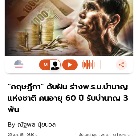
"กฤษฎีกา" ดับฝัน ร่างพ.ร.บ.บำนาญ
แห่งชาติ คนอายุ 60 ปี รับบำนาญ 3
พัน
By
ณัฐพล นุ้ยนวล
25 ส.ค. 63 | 03:10 น.
อัปเดตล่าสุด :
25 ส.ค. 63 | 10:43 น.