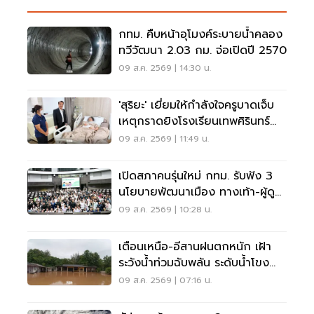
กทม. คืบหน้าอุโมงค์ระบายน้ำคลอง
ทวีวัฒนา 2.03 กม. จ่อเปิดปี 2570
09 ส.ค. 2569 | 14:30 น.
'สุริยะ' เยี่ยมให้กำลังใจครูบาดเจ็บ
เหตุกราดยิงโรงเรียนเทพศิรินทร์
นนทบุรี
09 ส.ค. 2569 | 11:49 น.
เปิดสภาคนรุ่นใหม่ กทม. รับฟัง 3
นโยบายพัฒนาเมือง ทางเท้า-ผู้ดู
แลออทิสติก-จักรยาน
09 ส.ค. 2569 | 10:28 น.
เตือนเหนือ-อีสานฝนตกหนัก เฝ้า
ระวังน้ำท่วมฉับพลัน ระดับน้ำโขง
เพิ่มสูง
09 ส.ค. 2569 | 07:16 น.