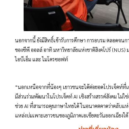
นอกจากนี้ ยังมีสิทธิ์เข้ารับการศึกษา การอบรม ตลอดจนก
ของซีพี ออลล์ อาทิ มหาวิทยาลัยแห่งชาติสิงคโปร์ (NUS)
ไอบีเอ็ม และ ไมโครซอฟท์
“นอกเหนือจากที่น้องๆ เยาวชนจะได้ต่อยอดโปรเจ็คท์ที่เ
มีส่วนร่วมพัฒนาในโปรเจ็คท์ AI เชิงสร้างสรรค์สังคม ไม่ใช
ช่วย AI ที่สามารถคุยภาษาไทยได้ ในอนาคตคาดว่าคลับแห
แหล่งบ่มเพาะเยาวชนของภูมิภาคเอเชียตะวันออกเฉียงใต้ โ