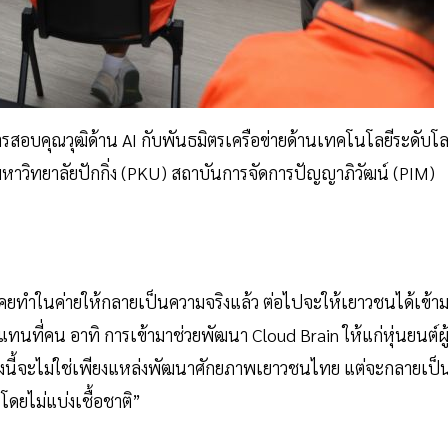
ารสอบคุณวุฒิด้าน AI กับพันธมิตรเครือข่ายด้านเทคโนโลยีระดับโ
 มหาวิทยาลัยปักกิ่ง (PKU) สถาบันการจัดการปัญญาภิวัฒน์ (PIM)
คยทำในค่ายให้กลายเป็นความจริงแล้ว ต่อไปจะให้เยาวชนได้เข้า
่แทนที่คน อาทิ การเข้ามาช่วยพัฒนา Cloud Brain ให้แก่หุ่นยนต์ผู
่งนี้จะไม่ใช่เพียงแหล่งพัฒนาศักยภาพเยาวชนไทย แต่จะกลายเป็
ดยไม่แบ่งเชื้อชาติ”