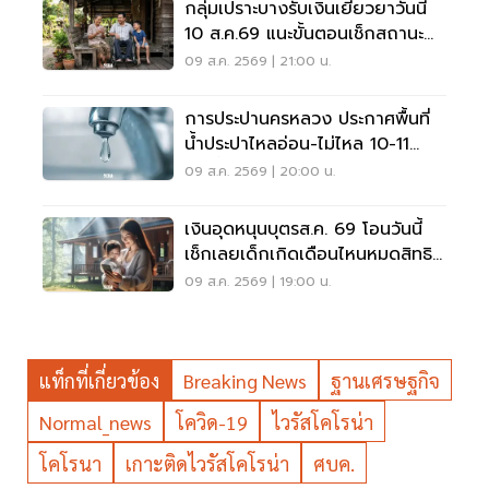
กลุ่มเปราะบางรับเงินเยียวยาวันนี้
10 ส.ค.69 แนะขั้นตอนเช็กสถานะ
ผ่านแอปทางรัฐ
09 ส.ค. 2569 | 21:00 น.
การประปานครหลวง ประกาศพื้นที่
น้ำประปาไหลอ่อน-ไม่ไหล 10-11
ส.ค.นี้ อัปเดตที่นี่
09 ส.ค. 2569 | 20:00 น.
เงินอุดหนุนบุตรส.ค. 69 โอนวันนี้
เช็กเลยเด็กเกิดเดือนไหนหมดสิทธิ
รับเงินเยียวยา
09 ส.ค. 2569 | 19:00 น.
แท็กที่เกี่ยวข้อง
Breaking News
ฐานเศรษฐกิจ
Normal_news
โควิด-19
ไวรัสโคโรน่า
โคโรนา
เกาะติดไวรัสโคโรน่า
ศบค.