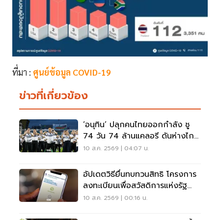
ที่มา :
ศูนย์ข้อมูล COVID-19
ข่าวที่เกี่ยวข้อง
‘อนุทิน’ ปลุกคนไทยออกกำลัง ชู
74 วัน 74 ล้านแคลอรี ดันห่างไกล
NCDs
10 ส.ค. 2569 | 04:07 น.
อัปเดตวิธียื่นทบทวนสิทธิ โครงการ
ลงทะเบียนเพื่อสวัสดิการแห่งรัฐ
2569 เช็คที่นี่
10 ส.ค. 2569 | 00:16 น.