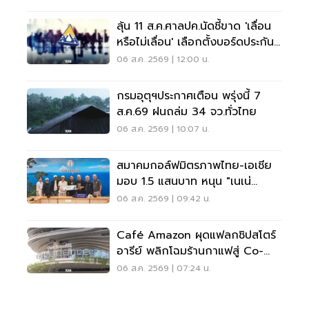
ลุ้น 11 ส.ค.ศาลปค.นัดชี้ขาด 'เลื่อน
หรือไม่เลื่อน' เลือกตั้งบอร์ดประกัน
สังคม
06 ส.ค. 2569 | 12:00 น.
กรมอุตุฯประกาศเตือน พรุ่งนี้ 7
ส.ค.69 ฝนถล่ม 34 จว.ทั่วไทย
06 ส.ค. 2569 | 10:07 น.
สมาคมกอล์ฟมิตรภาพไทย-เอเชีย
มอบ 1.5 แสนบาท หนุน "เนเน่
รอยัล" ลุยเวทีที่สหรัฐ
06 ส.ค. 2569 | 09:42 น.
Café Amazon ผุดแฟลกชิปสโตร์
อารีย์ พลิกโฉมร้านกาแฟสู่ Co-
Working Space ครบวงจร
06 ส.ค. 2569 | 07:24 น.