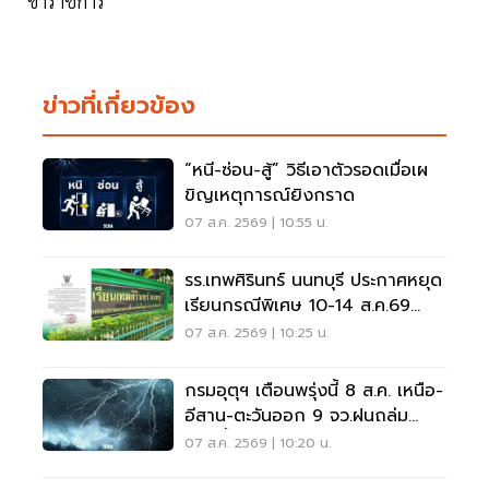
ข้าราชการ
ข่าวที่เกี่ยวข้อง
“หนี-ซ่อน-สู้” วิธีเอาตัวรอดเมื่อเผ
ขิญเหตุการณ์ยิงกราด
07 ส.ค. 2569 | 10:55 น.
รร.เทพศิรินทร์ นนทบุรี ประกาศหยุด
เรียนกรณีพิเศษ 10-14 ส.ค.69
หลังเหตุกราดยิง
07 ส.ค. 2569 | 10:25 น.
กรมอุตุฯ เตือนพรุ่งนี้ 8 ส.ค. เหนือ-
อีสาน-ตะวันออก 9 จว.ฝนถล่ม
ระวังน้ำท่วมฉับพลัน
07 ส.ค. 2569 | 10:20 น.