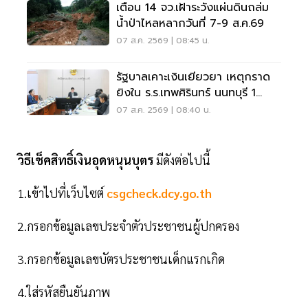
เตือน 14 จว.เฝ้าระวังแผ่นดินถล่ม
น้ำป่าไหลหลากวันที่ 7-9 ส.ค.69
07 ส.ค. 2569 | 08:45 น.
รัฐบาลเคาะเงินเยียวยา เหตุกราด
ยิงใน ร.ร.เทพศิรินทร์ นนทบุรี 1
แสน-1ล้าน
07 ส.ค. 2569 | 08:40 น.
วิธีเช็คสิทธิ์เงินอุดหนุนบุตร
มีดังต่อไปนี้
1.เข้าไปที่เว็บไซต์
csgcheck.dcy.go.th
2.กรอกข้อมูลเลขประจำตัวประชาชนผู้ปกครอง
3.กรอกข้อมูลเลขบัตรประชาชนเด็กแรกเกิด
4.ใส่รหัสยืนยันภาพ