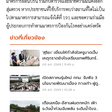
มาตรการผ่อนปรน ร่วมกับตำรวจและฝ่ายความมั่นคงออก
สุ่มตรวจ หากประชาชนที่ใช้บริการพบว่าสถานที่ใดไม่เป็น
ไปตามมาตรการสามารถแจ้งได้ที่ 191 และขอความร่วมมือ
ผู้ประกอบการทำตามมาตรการป้องกันโรคอย่างเคร่งครัด
ข่าวที่เกี่ยวข้อง
'สุริยะ' เยี่ยมให้กำลังใจครูบาดเจ็บ
เหตุกราดยิงโรงเรียนเทพศิรินทร์
นนทบุรี
09 ส.ค. 2569 | 11:49 น.
เปิดสภาคนรุ่นใหม่ กทม. รับฟัง 3
นโยบายพัฒนาเมือง ทางเท้า-ผู้ดู
แลออทิสติก-จักรยาน
09 ส.ค. 2569 | 10:28 น.
เตือนเหนือ-อีสานฝนตกหนัก เฝ้า
ระวังน้ำท่วมฉับพลัน ระดับน้ำโขง