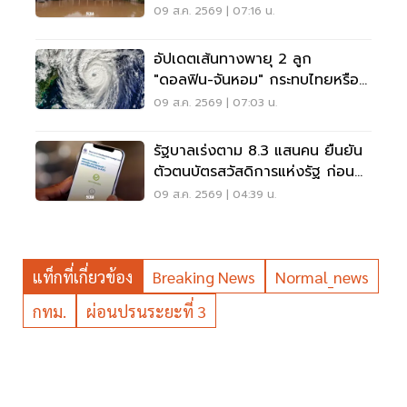
เพิ่มสูง
09 ส.ค. 2569 | 07:16 น.
อัปเดตเส้นทางพายุ 2 ลูก
"ดอลฟิน-จันหอม" กระทบไทยหรือ
ไม่ เช็กเลย
09 ส.ค. 2569 | 07:03 น.
รัฐบาลเร่งตาม 8.3 แสนคน ยืนยัน
ตัวตนบัตรสวัสดิการแห่งรัฐ ก่อน
พลาดสิทธิ
09 ส.ค. 2569 | 04:39 น.
แท็กที่เกี่ยวข้อง
Breaking News
Normal_news
กทม.
ผ่อนปรนระยะที่ 3