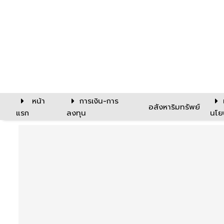
หน้า
การเงิน-การ
อสังหาริมทรัพย์
แรก
ลงทุน
นโย