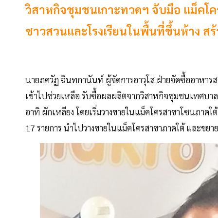
วิสาหกิจชุมชนเกาะทวดฯ จับมือ แม็คโคร
ชาวสวนและโรงเรียนในพื้นที่ขึ้นห้าง 
นายภควัฏ ฉินทกานันท์ ผู้จัดการอาวุโส ฝ่ายจัดซื้ออาหารส
เข้าไปช่วยเหลือ รับซื้อผลผลิตจากวิสาหกิจชุมชนเทศบา
อาทิ ผักเหลียง โดยเริ่มวางขายในแม็คโครสาขาโซนภาคใต้ ก
17 รายการ นำไปวางขายในแม็คโครสาขาภาคใต้ และขยายสู