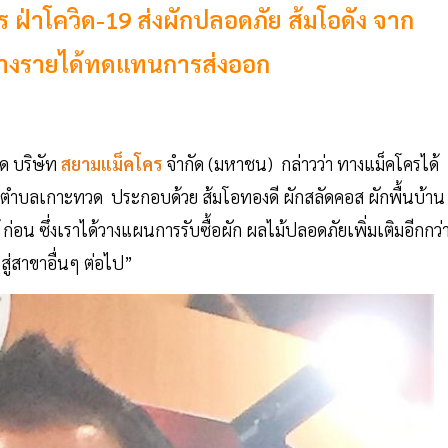
 ฝ่าโควิด-19 ส่งผักปลอดภัย ส้มโอดัง จาก
สร้างรายได้ทดแทนการส่งออก
ด บริษัท
สยามแม็คโคร
จำกัด (มหาชน) กล่าวว่า ทางแม็คโครได้
ลตำบลเกาะทวด ประกอบด้วย ส้มโอทองดี ผักสลัดคอส ผักพื้นบ้าน
่อน ซึ่งเราได้วางแผนการรับซื้อผัก ผลไม้ปลอดภัยเพิ่มเติมอีกกว่
่สาขาอื่นๆ ต่อไป”